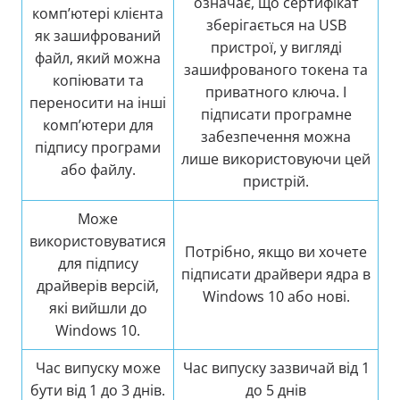
означає, що сертифікат
комп’ютері клієнта
зберігається на USB
як зашифрований
пристрої, у вигляді
файл, який можна
зашифрованого токена та
копіювати та
приватного ключа. І
переносити на інші
підписати програмне
комп’ютери для
забезпечення можна
підпису програми
лише використовуючи цей
або файлу.
пристрій.
Може
використовуватися
Потрібно, якщо ви хочете
для підпису
підписати драйвери ядра в
драйверів версій,
Windows 10 або нові.
які вийшли до
Windows 10.
Час випуску може
Час випуску зазвичай від 1
бути від 1 до 3 днів.
до 5 днів