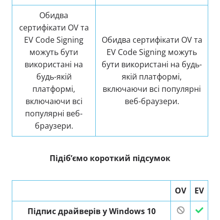
Обидва
сертифікати OV та
EV Code Signing
Обидва сертифікати OV та
можуть бути
EV Code Signing можуть
використані на
бути використані на будь-
будь-якій
якій платформі,
платформі,
включаючи всі популярні
включаючи всі
веб-браузери.
популярні веб-
браузери.
Підіб’ємо короткий підсумок
OV
EV
Підпис драйверів у Windows 10