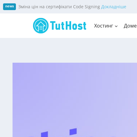
Skip
Зміна цін на сертифікати Code Signing
Докладніше
news
to
content
Хостинг
Доме