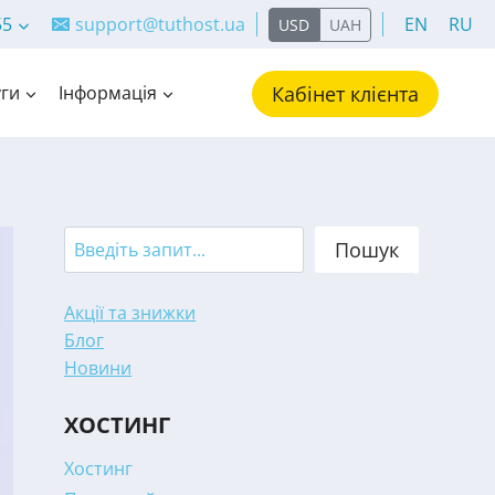
55
support@tuthost.ua
EN
RU
USD
UAH
ги
Інформація
Кабінет клієнта
Search
Пошук
Акції та знижки
Блог
Новини
ХОСТИНГ
Хостинг