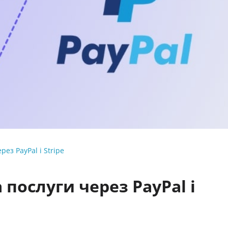
ез PayPal і Stripe
послуги через PayPal і