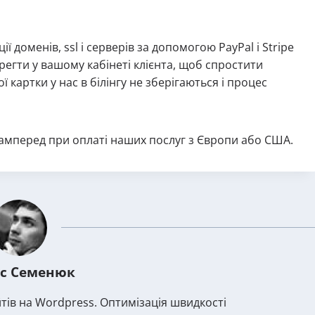
ї доменів, ssl і серверів за допомогою PayPal і Stripe
егти у вашому кабінеті клієнта, щоб спростити
 картки у нас в білінгу не зберігаються і процес
самперед при оплаті наших послуг з Європи або США.
с Семенюк
тів на Wordpress. Оптимізація швидкості