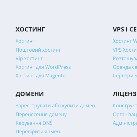
ХОСТИНГ
VPS І С
Хостинг
Хостинг 
Поштовий хостинг
VPS Хости
Vip хостинг
Розташува
Хостинг для WordPress
Оренда се
Хостинг для Magento
Сервери 
ДОМЕНИ
ЛІЦЕНЗ
Зареєструвати або купити домен
Конструкт
Перенесення домену
Організац
Керування DNS
Адміністр
Перевірити домен