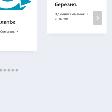
березня.
Від
Денис Семенюк
25.02.2015
латіж
 Семенюк
1