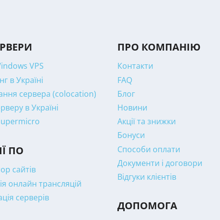
ЕРВЕРИ
ПРО КОМПАНІЮ
Windows VPS
Контакти
нг в Україні
FAQ
ння сервера (colocation)
Блог
рверу в Україні
Новини
Supermicro
Акції та знижки
Бонуси
Способи оплати
ІЇ ПО
Документи і договори
ор сайтів
Відгуки клієнтів
ія онлайн трансляцій
ація серверів
ДОПОМОГА