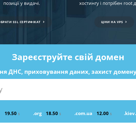
позиції у видачі.
хостингу і потрібен root 
ОБРАТИ SSL СЕРТИФІКАТ
ЦІНИ НА VPS
Зареєструйте свій домен
ня ДНС, приховування даних, захист домену в
t
19.50
.org
18.50
.com.ua
12.00
.kiev
$
$
$