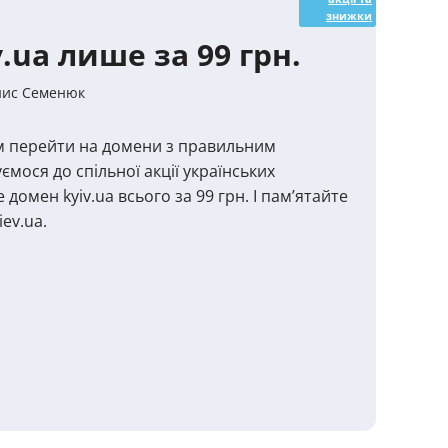
знижки
.ua лише за 99 грн.
ис Семенюк
м перейти на домени з правильним
мося до спільної акції українських
 домен kyiv.ua всього за 99 грн. І пам’ятайте
iev.ua.