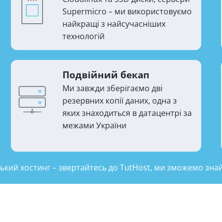
Supermicro – ми використовуємо
найкращі з найсучасніших
технологій
Подвійний бекап
Ми завжди зберігаємо дві
резервних копії даних, одна з
яких знаходиться в датацентрі за
межами України
кий хостинг – звертайтесь до TutHost, ми зможемо знай