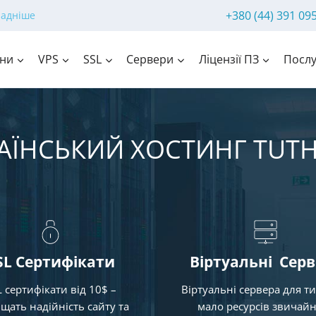
+380 (44) 391 09
ладніше
ни
VPS
SSL
Сервери
Ліцензії ПЗ
Послу
АЇНСЬКИЙ ХОСТИНГ TUT
SL
Сертифікати
Віртуальні
Серв
L сертифікати від 10$ –
Віртуальні сервера для т
щать надійність сайту та
мало ресурсів звичай