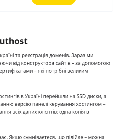
uthost
країні та реєстрація доменів. Зараз ми
аючи від конструктора сайтів – за допомогою
ертифікатами – які потрібні великим
стингів в Україні перейшли на SSD диски, а
танню версію панелі керування хостингом –
ня всіх даних клієнтів: одна копія в
нас. Якщо сумніваєтеся, що підійде – можна