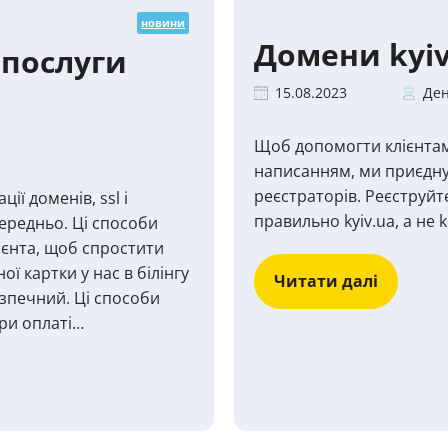
новини
Домени kyiv
 послуги
15.08.2023
Ден
Щоб допомогти клієнта
написанням, ми приєднує
реєстраторів. Реєструйте
ії доменів, ssl і
правильно kyiv.ua, а не k
середньо. Ці способи
ієнта, щоб спростити
ї картки у нас в білінгу
Читати далі
езпечний. Ці способи
ри оплаті…