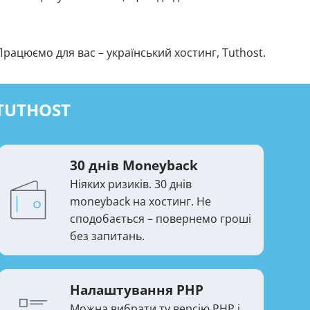
Працюємо для вас – український хостинг, Tuthost.
TUTHOST
30 днів Moneyback
Ніяких ризиків. 30 днів
moneyback на хостинг. Не
сподобається – повернемо гроші
без запитань.
Налаштування PHP
Можна вибрати ту версію PHP і