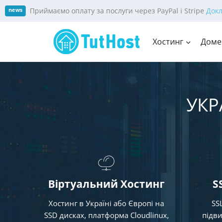
Skip
Приймаємо оплату за послуги через PayPal і Stripe
Док
news
to
content
Хостинг
Доме
УКР
Віртуальний Хостинг
S
Хостинг в Україні або Європі на
SS
SSD дисках, платформа Cloudlinux,
підви