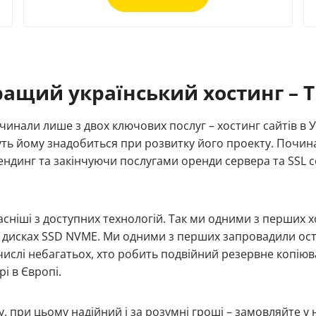
ащий український хостинг – T
чинали лише з двох ключових послуг – хостинг сайтів в У
жуть йому знадобиться при розвитку його проекту. Почин
лендинг та закінчуючи послугами оренди сервера та SSL с
іші з доступних технологій. Так ми одними з перших хо
х дисках SSD NVME. Ми одними з перших запровадили ос
ислі небагатьох, хто робить подвійний резервне копіюван
рі в Європі.
, при цьому надійний і за розумні гроші – замовляйте у 