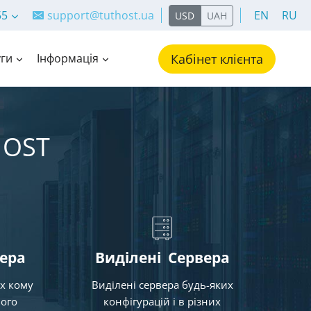
55
support@tuthost.ua
EN
RU
USD
UAH
ги
Інформація
Кабінет клієнта
HOST
ера
Виділені
Сервера
их кому
Виділені сервера будь-яких
ного
конфігурацій і в різних