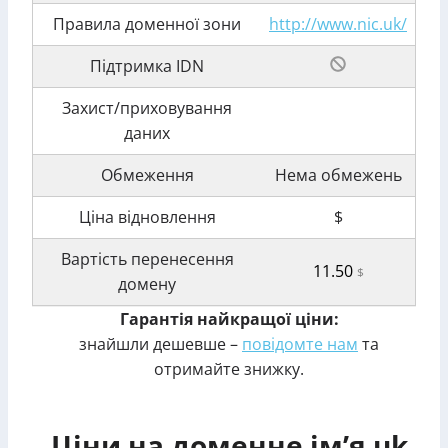
Правила доменної зони
http://www.nic.uk/
Підтримка IDN
Захист/приховування
даних
Обмеження
Нема обмежень
Ціна відновлення
$
Вартість перенесення
11.50
$
домену
Гарантія найкращої ціни:
знайшли дешевше –
повідомте нам
та
отримайте знижку.
Ціни на доменне ім’я uk