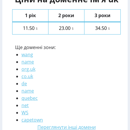
1 рік
2 роки
3 роки
11.50
23.00
34.50
$
$
$
Ще доменні зони:
wang
name
org.uk
co.uk
de
name
quebec
net
WS
capetown
Переглянути інші домени