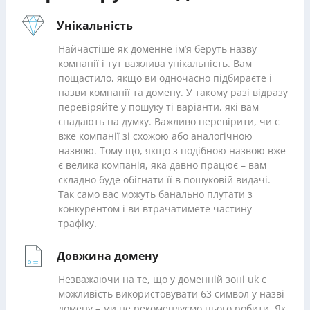
Унікальність
Найчастіше як доменне ім’я беруть назву
компанії і тут важлива унікальність. Вам
пощастило, якщо ви одночасно підбираєте і
назви компанії та домену. У такому разі відразу
перевіряйте у пошуку ті варіанти, які вам
спадають на думку. Важливо перевірити, чи є
вже компанії зі схожою або аналогічною
назвою. Тому що, якщо з подібною назвою вже
є велика компанія, яка давно працює – вам
складно буде обігнати її в пошуковій видачі.
Так само вас можуть банально плутати з
конкурентом і ви втрачатимете частину
трафіку.
Довжина домену
Незважаючи на те, що у доменній зоні uk є
можливість використовувати 63 символ у назві
домену – ми не рекомендуємо цього робити. Як