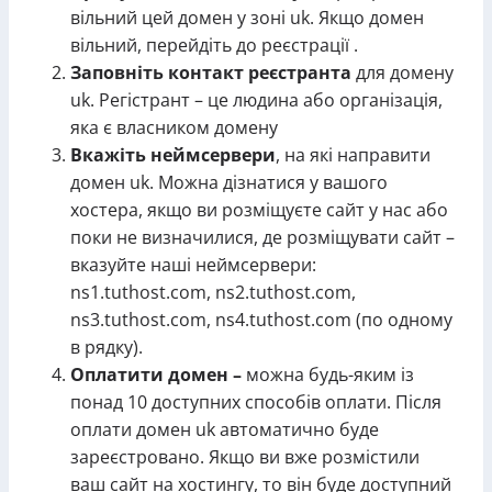
вільний цей домен у зоні uk. Якщо домен
вільний, перейдіть до реєстрації .
Заповніть контакт реєстранта
для домену
uk. Регістрант – це людина або організація,
яка є власником домену
Вкажіть неймсервери
, на які направити
домен uk. Можна дізнатися у вашого
хостера, якщо ви розміщуєте сайт у нас або
поки не визначилися, де розміщувати сайт –
вказуйте наші неймсервери:
ns1.tuthost.com, ns2.tuthost.com,
ns3.tuthost.com, ns4.tuthost.com (по одному
в рядку).
Оплатити домен –
можна будь-яким із
понад 10 доступних способів оплати. Після
оплати домен uk автоматично буде
зареєстровано. Якщо ви вже розмістили
ваш сайт на хостингу, то він буде доступний