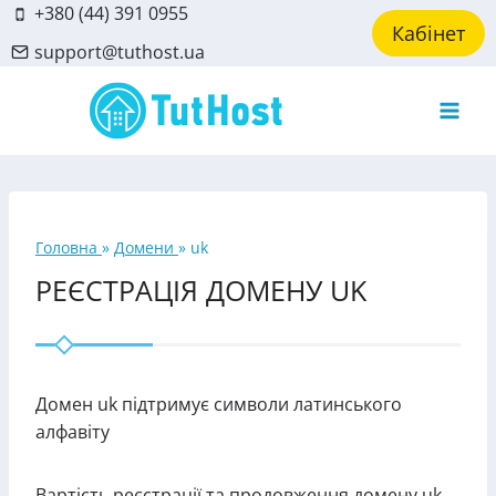
Skip
+380 (44) 391 0955
Кабінет
to
support@tuthost.ua
content
Головна
»
Домени
»
uk
РЕЄСТРАЦІЯ ДОМЕНУ UK
Домен uk підтримує символи латинського
алфавіту
Вартість реєстрації та продовження домену uk