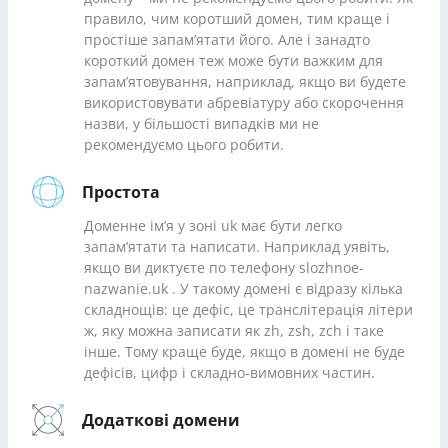
правило, чим коротший домен, тим краще і
простіше запам’ятати його. Але і занадто
короткий домен теж може бути важким для
запам’ятовування, наприклад, якщо ви будете
використовувати абревіатуру або скорочення
назви, у більшості випадків ми не
рекомендуємо цього робити.
Простота
Доменне ім’я у зоні uk має бути легко
запам’ятати та написати. Наприклад уявіть,
якщо ви диктуєте по телефону slozhnoe-
nazwanie.uk . У такому домені є відразу кілька
складнощів: це дефіс, це транслітерація літери
ж, яку можна записати як zh, zsh, zch і таке
інше. Тому краще буде, якщо в домені не буде
дефісів, цифр і складно-вимовних частин.
Додаткові домени