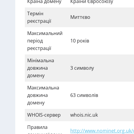
Країна домену
Країни Євросоюзу
Термін
Миттєво
реєстрації
Максимальний
період
10 років
реєстрації
Мінімальна
довжина
3 символу
домену
Максимальна
довжина
63 символів
домену
WHOIS-сервер
whois.nic.uk
Правила
http://www.nominet.org.uk/d