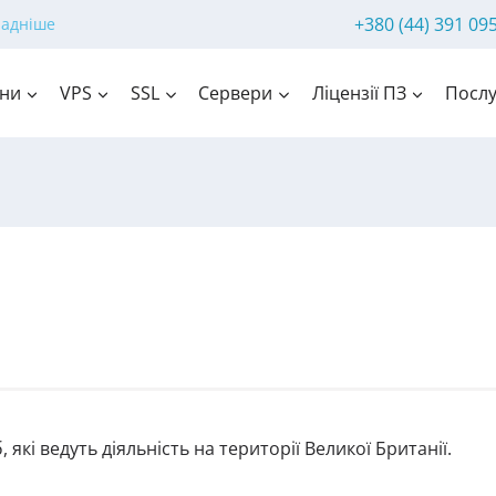
+380 (44) 391 09
ладніше
ни
VPS
SSL
Сервери
Ліцензії ПЗ
Послу
які ведуть діяльність на території Великої Британії.