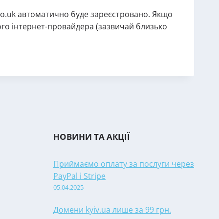
co.uk автоматично буде зареєстровано. Якщо
шого інтернет-провайдера (зазвичай близько
НОВИНИ ТА АКЦІЇ
Приймаємо оплату за послуги через
PayPal і Stripe
05.04.2025
Домени kyiv.ua лише за 99 грн.