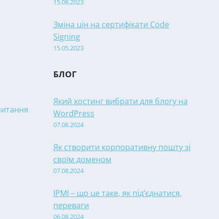
15.08.2023
Зміна цін на сертифікати Code
Signing
15.05.2023
БЛОГ
Який хостинг вибрати для блогу на
апитання
WordPress
07.08.2024
Як створити корпоративну пошту зі
своїм доменом
07.08.2024
IPMI – що це таке, як під’єднатися,
переваги
06.08.2024