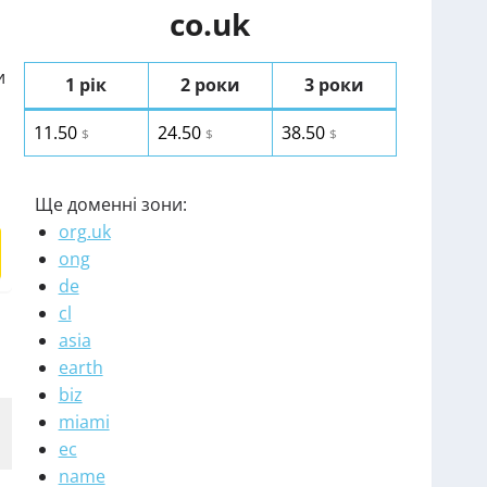
co.uk
и
1 рік
2 роки
3 роки
11.50
24.50
38.50
$
$
$
Ще доменні зони:
org.uk
ong
de
cl
asia
earth
biz
miami
ec
name