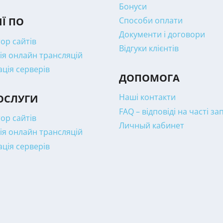
Бонуси
Способи оплати
ІЇ ПО
Документи і договори
ор сайтів
Відгуки клієнтів
ія онлайн трансляцій
ація серверів
ДОПОМОГА
Наші контакти
ОСЛУГИ
FAQ – відповіді на часті з
ор сайтів
Личный кабинет
ія онлайн трансляцій
ація серверів