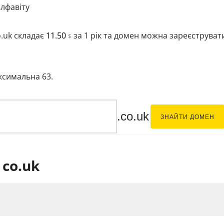
лфавіту
o.uk складає
11.50
за 1 рік та домен можна зареєструват
$
аксимальна 63.
.co.uk
ЗНАЙТИ ДОМЕН
co.uk