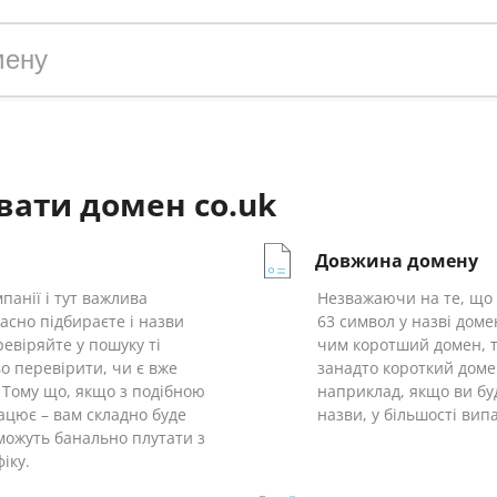
вати домен co.uk
Довжина домену
панії і тут важлива
Незважаючи на те, що 
асно підбираєте і назви
63 символ у назві доме
ревіряйте у пошуку ті
чим коротший домен, ти
о перевірити, чи є вже
занадто короткий доме
 Тому що, якщо з подібною
наприклад, якщо ви бу
ацює – вам складно буде
назви, у більшості вип
с можуть банально плутати з
іку.