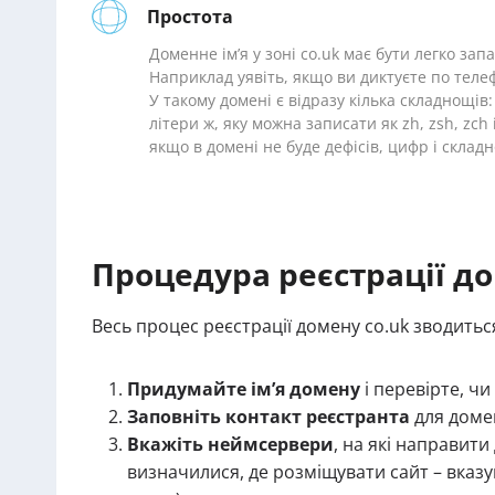
Простота
Доменне ім’я у зоні co.uk має бути легко зап
Наприклад уявіть, якщо ви диктуєте по телеф
У такому домені є відразу кілька складнощів:
літери ж, яку можна записати як zh, zsh, zch
якщо в домені не буде дефісів, цифр і склад
Процедура реєстрації до
Весь процес реєстрації домену co.uk зводитьс
Придумайте ім’я домену
і перевірте, чи
Заповніть контакт реєстранта
для домен
Вкажіть неймсервери
, на які направит
визначилися, де розміщувати сайт – вказуй