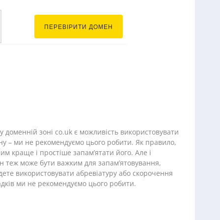
.co.uk
ПЕРЕВІРИТИ ДОМЕН
у доменній зоні co.uk є можливість використовувати
ну – ми не рекомендуємо цього робити. Як правило,
м краще і простіше запам’ятати його. Але і
н теж може бути важким для запам’ятовування,
дете використовувати абревіатуру або скорочення
адків ми не рекомендуємо цього робити.