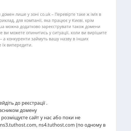
домен лише у зоні co.uk – Перевірте таке ж ім’я в
иклад, для компанії, яка працює у Києві, крім
v.ua можна додатково зареєструвати також домени
ше ви можете опинитись у ситуації, коли ви вирішите
– а конкуренти займуть вашу назву в інших
 їх випередити.
йдіть до реєстрації .
власником домену
 розміщуєте сайт у нас або поки не
ns3.tuthost.com, ns4.tuthost.com (по одному в