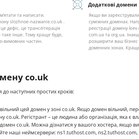
Додаткові домени
ам’ятати та написати.
Якщо ви зареєстрували 
ону slozhnoe-nazwanie.co.uk .
суміжних доменах. Напр
 це дефіс, це транслітерація
реєстрації домену kie
 і таке інше. Тому краще буде,
com.ua та org.ua. Інак
но-вимовних частин.
розширити ваш бізнес 
доменних зонах. Краще
мену co.uk
я до наступних простих кроків:
 вільний цей домен у зоні co.uk. Якщо домен вільний, пере
у co.uk. Регістрант – це людина або організація, яка є 
и домен co.uk. Можна дізнатися у вашого хостера, якщо ви
те наші неймсервери: ns1.tuthost.com, ns2.tuthost.com, 