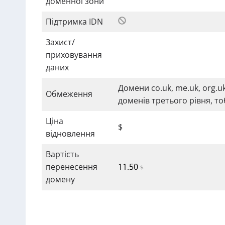
доменної зони
Підтримка IDN
Захист/
приховування
даних
Домени co.uk, me.uk, org.
Обмеження
доменів третього рівня, т
Ціна
$
відновлення
Вартість
перенесення
11.50
$
домену
Зареєструвати домен у 