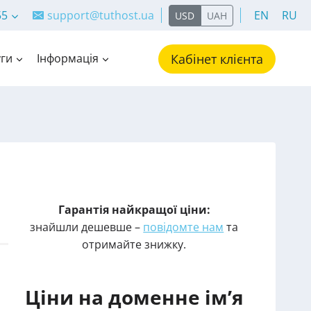
55
support@tuthost.ua
EN
RU
USD
UAH
ги
Інформація
Кабінет клієнта
Гарантія найкращої ціни:
знайшли дешевше –
повідомте нам
та
отримайте знижку.
Ціни на доменне ім’я