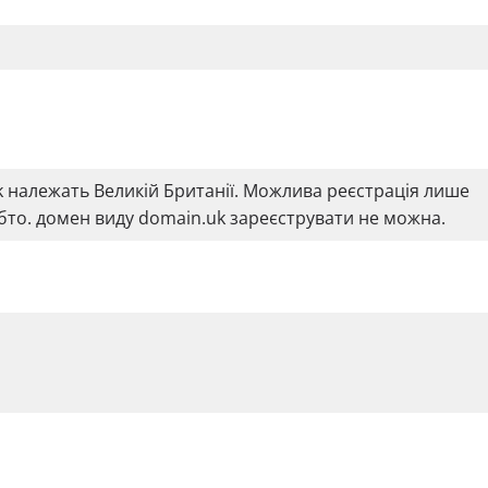
uk належать Великій Британії. Можлива реєстрація лише
обто. домен виду domain.uk зареєструвати не можна.
зоні co.uk