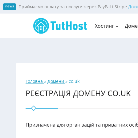
Skip
Приймаємо оплату за послуги через PayPal і Stripe
Док
news
to
content
Хостинг
Доме
Головна
»
Домени
»
co.uk
РЕЄСТРАЦІЯ ДОМЕНУ CO.UK
Призначена для організацій та приватних осіб, 