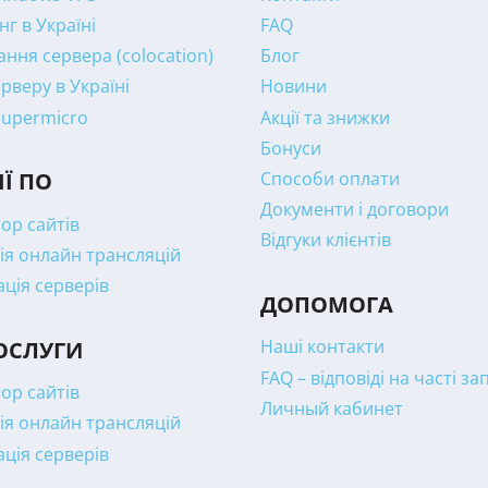
нг в Україні
FAQ
ння сервера (colocation)
Блог
рверу в Україні
Новини
Supermicro
Акції та знижки
Бонуси
Способи оплати
ІЇ ПО
Документи і договори
ор сайтів
Відгуки клієнтів
ія онлайн трансляцій
ація серверів
ДОПОМОГА
Наші контакти
ОСЛУГИ
FAQ – відповіді на часті з
ор сайтів
Личный кабинет
ія онлайн трансляцій
ація серверів