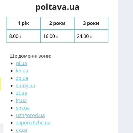
poltava.ua
1 рік
2 роки
3 роки
8.00
16.00
24.00
$
$
$
Ще доменні зони:
pl.ua
kh.ua
zp.ua
sumy.ua
zt.ua
lg.ua
sm.ua
uzhgorod.ua
zaporizhzhe.ua
ck.ua