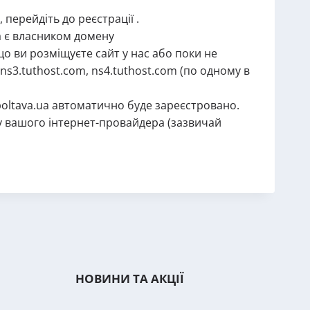
 перейдіть до реєстрації .
ка є власником домену
що ви розміщуєте сайт у нас або поки не
ns3.tuthost.com, ns4.tuthost.com (по одному в
poltava.ua автоматично буде зареєстровано.
 у вашого інтернет-провайдера (зазвичай
НОВИНИ ТА АКЦІЇ