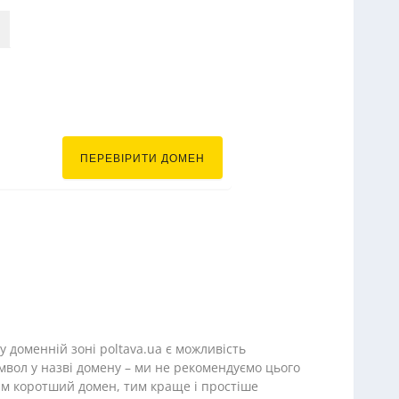
tava.ua
ПЕРЕВІРИТИ ДОМЕН
 доменній зоні poltava.ua є можливість
мвол у назві домену – ми не рекомендуємо цього
им коротший домен, тим краще і простіше