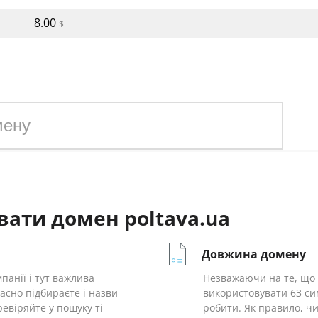
8.00
$
зоні poltava.ua
.pol
вати домен poltava.ua
Довжина домену
панії і тут важлива
Незважаючи на те, що у
асно підбираєте і назви
використовувати 63 си
ревіряйте у пошуку ті
робити. Як правило, ч