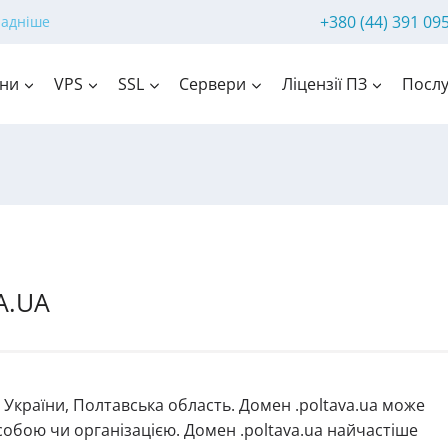
+380 (44) 391 09
ладніше
ни
VPS
SSL
Сервери
Ліцензії ПЗ
Послу
A.UA
 України, Полтавська область. Домен .poltava.ua може
обою чи організацією. Домен .poltava.ua найчастіше