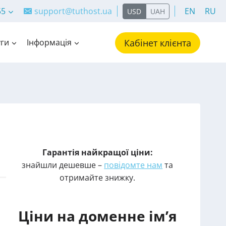
55
support@tuthost.ua
EN
RU
USD
UAH
ги
Інформація
Кабінет клієнта
Гарантія найкращої ціни:
знайшли дешевше –
повідомте нам
та
отримайте знижку.
Ціни на доменне ім’я