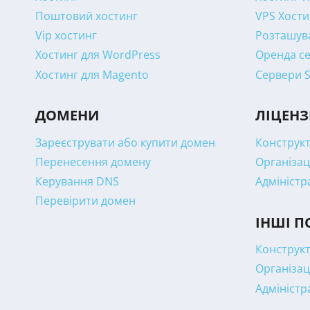
Поштовий хостинг
VPS Хости
Vip хостинг
Розташува
Хостинг для WordPress
Оренда се
Хостинг для Magento
Сервери 
ДОМЕНИ
ЛІЦЕНЗ
Зареєструвати або купити домен
Конструкт
Перенесення домену
Організац
Керування DNS
Адміністр
Перевірити домен
ІНШІ П
Конструкт
Організац
Адміністр