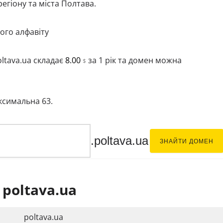
егіону та міста Полтава.
ого алфавіту
ltava.ua складає
8.00
за 1 рік та домен можна
$
аксимальна 63.
.poltava.ua
ЗНАЙТИ ДОМЕН
poltava.ua
poltava.ua