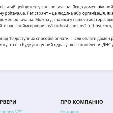
 вільний цей домен у зоні poltava.ua. Якщо домен вільний,
у poltava.ua. Регістрант – це людина або організація, я
 домен poltava.ua. Можна дізнатися у вашого хостера, як
те наші неймсервери: ns1.tuthost.com, ns2.tuthost.com, 
над 10 доступних способів оплати. Після оплати домен 
ингу, то він буде доступний одразу після оновлення ДНС
ЕРВЕРИ
ПРО КОМПАНІЮ
Windows VPS
Контакти