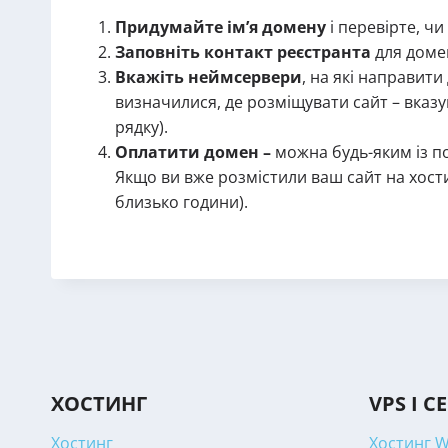
Придумайте ім’я домену
і перевірте, чи
Заповніть контакт реєстранта
для домен
Вкажіть неймсервери
, на які направити
визначилися, де розміщувати сайт – вказуй
рядку).
Оплатити домен –
можна будь-яким із по
Якщо ви вже розмістили ваш сайт на хост
близько години).
ХОСТИНГ
VPS І С
Хостинг
Хостинг 