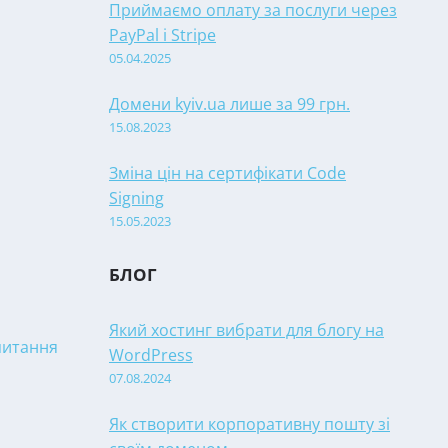
Приймаємо оплату за послуги через
PayPal і Stripe
05.04.2025
Домени kyiv.ua лише за 99 грн.
15.08.2023
Зміна цін на сертифікати Code
Signing
15.05.2023
БЛОГ
Який хостинг вибрати для блогу на
апитання
WordPress
07.08.2024
Як створити корпоративну пошту зі