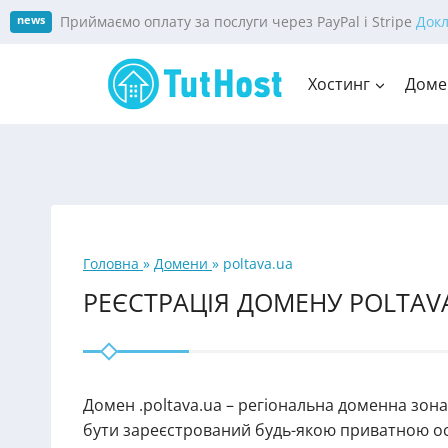
Skip
Приймаємо оплату за послуги через PayPal і Stripe
Док
news
to
content
Хостинг
Доме
Головна
»
Домени
»
poltava.ua
РЕЄСТРАЦІЯ ДОМЕНУ POLTAV
Домен .poltava.ua – регіональна доменна зона
бути зареєстрований будь-якою приватною ос