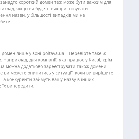
і занадто короткий домен теж може бути важким для
риклад, якщо ви будете використовувати
ення назви, у більшості випадків ми не
бити.
домен лише у зоні poltava.ua – Перевірте таке ж
х. Наприклад, для компанії, яка працює у Києві, крім
v.ua можна додатково зареєструвати також домени
ше ви можете опинитись у ситуації, коли ви вирішите
– а конкуренти займуть вашу назву в інших
 їх випередити.