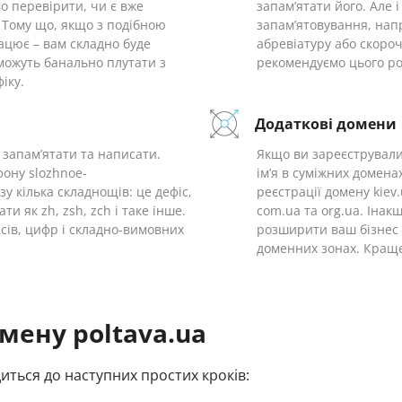
о перевірити, чи є вже
запам’ятати його. Але 
 Тому що, якщо з подібною
запам’ятовування, нап
ацює – вам складно буде
абревіатуру або скороч
с можуть банально плутати з
рекомендуємо цього ро
іку.
Додаткові домени
о запам’ятати та написати.
Якщо ви зареєстрували 
фону slozhnoe-
ім’я в суміжних домена
зу кілька складнощів: це дефіс,
реєстрації домену kie
и як zh, zsh, zch і таке інше.
com.ua та org.ua. Інак
ісів, цифр і складно-вимовних
розширити ваш бізнес 
доменних зонах. Краще
мену poltava.ua
диться до наступних простих кроків: