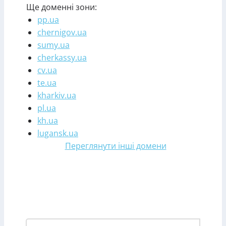
Ще доменні зони:
pp.ua
chernigov.ua
sumy.ua
cherkassy.ua
cv.ua
te.ua
kharkiv.ua
pl.ua
kh.ua
lugansk.ua
Переглянути інші домени
Зареєструвати домен у
зоні dp.ua