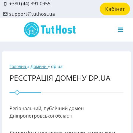
Skip
+380 (44) 391 0955
Кабінет
to
support@tuthost.ua
content
Головна
»
Домени
»
dp.ua
РЕЄСТРАЦІЯ ДОМЕНУ DP.UA
Регіональний, публічний домен
Дніпропетровської області
Домен dp.ua підтримує символи латинського