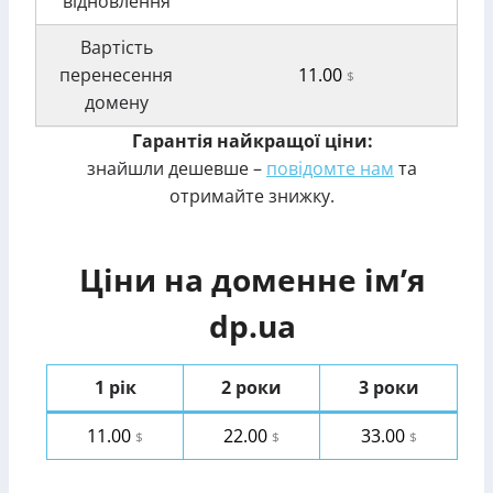
відновлення
Вартість
перенесення
11.00
$
домену
Гарантія найкращої ціни:
знайшли дешевше –
повідомте нам
та
отримайте знижку.
Ціни на доменне ім’я
dp.ua
1 рік
2 роки
3 роки
11.00
22.00
33.00
$
$
$