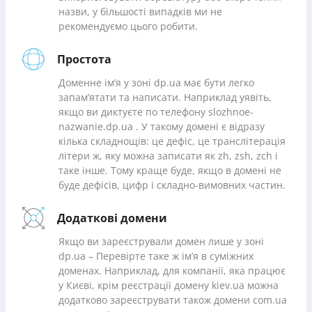
назви, у більшості випадків ми не
рекомендуємо цього робити.
Простота
Доменне ім’я у зоні dp.ua має бути легко
запам’ятати та написати. Наприклад уявіть,
якщо ви диктуєте по телефону slozhnoe-
nazwanie.dp.ua . У такому домені є відразу
кілька складнощів: це дефіс, це транслітерація
літери ж, яку можна записати як zh, zsh, zch і
таке інше. Тому краще буде, якщо в домені не
буде дефісів, цифр і складно-вимовних частин.
Додаткові домени
Якщо ви зареєстрували домен лише у зоні
dp.ua – Перевірте таке ж ім’я в суміжних
доменах. Наприклад, для компанії, яка працює
у Києві, крім реєстрації домену kiev.ua можна
додатково зареєструвати також домени com.ua