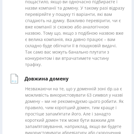
пощастило, якщо ви одночасно підбираєте і
назви компанії та домену. У такому разі відразу
перевіряйте у пошуку ті варіанти, які вам
спадають на думку. Важливо перевірити, чи є
вже компанії зі схожою або аналогічною
назвою. Тому що, якщо з подібною назвою вже
є велика компанія, яка давно працює – вам
складно буде обігнати її в пошуковій видачі.
Так само вас можуть банально плутати з
конкурентом і ви втрачатимете частину
трафіку.
Довжина домену
Незважаючи на те, що у доменній зоні dp.ua є
можливість використовувати 63 символ у назві
домену – ми не рекомендуємо цього робити. Як
правило, чим коротший домен, тим краще і
простіше запам’ятати його. Але і занадто
короткий домен теж може бути важким для
запам’ятовування, наприклад, якщо ви будете
використовувати абревіатуру або скорочення