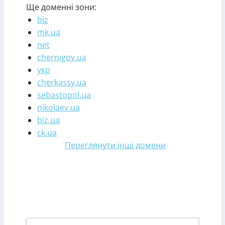
Ще доменні зони:
biz
mk.ua
net
chernigov.ua
укр
cherkassy.ua
sebastopol.ua
nikolaev.ua
biz.ua
ck.ua
Переглянути інші домени
Зареєструвати домен у
зоні kyiv.ua