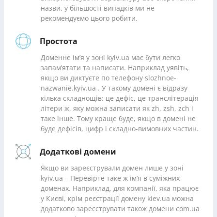
назви, у більшості випадків ми не
рекомендуємо цього робити.
Простота
Доменне ім’я у зоні kyiv.ua має бути легко
запам’ятати та написати. Наприклад уявіть,
якщо ви диктуєте по телефону slozhnoe-
nazwanie.kyiv.ua . У такому домені є відразу
кілька складнощів: це дефіс, це транслітерація
літери ж, яку можна записати як zh, zsh, zch і
таке інше. Тому краще буде, якщо в домені не
буде дефісів, цифр і складно-вимовних частин.
Додаткові домени
Якщо ви зареєстрували домен лише у зоні
kyiv.ua – Перевірте таке ж ім’я в суміжних
доменах. Наприклад, для компанії, яка працює
у Києві, крім реєстрації домену kiev.ua можна
додатково зареєструвати також домени com.ua