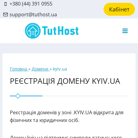
Skip
+380 (44) 391 0955
Кабінет
to
support@tuthost.ua
content
Головна
»
Домени
»
kyiv.ua
РЕЄСТРАЦІЯ ДОМЕНУ KYIV.UA
Реєстрація доменів у зоні .KYIV.UA відкрита для
фізичних та юридичних осіб.
Домен kyiv.ua підтримує символи латинського