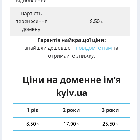
відновлення
Вартість
перенесення
8.50
$
домену
Гарантія найкращої ціни:
знайшли дешевше –
повідомте нам
та
отримайте знижку.
Ціни на доменне ім’я
kyiv.ua
1 рік
2 роки
3 роки
8.50
17.00
25.50
$
$
$