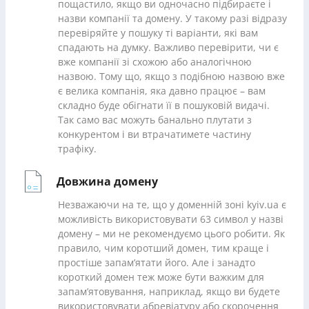
пощастило, якщо ви одночасно підбираєте і
назви компанії та домену. У такому разі відразу
перевіряйте у пошуку ті варіанти, які вам
спадають на думку. Важливо перевірити, чи є
вже компанії зі схожою або аналогічною
назвою. Тому що, якщо з подібною назвою вже
є велика компанія, яка давно працює – вам
складно буде обігнати її в пошуковій видачі.
Так само вас можуть банально плутати з
конкурентом і ви втрачатимете частину
трафіку.
Довжина домену
Незважаючи на те, що у доменній зоні kyiv.ua є
можливість використовувати 63 символ у назві
домену – ми не рекомендуємо цього робити. Як
правило, чим коротший домен, тим краще і
простіше запам’ятати його. Але і занадто
короткий домен теж може бути важким для
запам’ятовування, наприклад, якщо ви будете
використовувати абревіатуру або скорочення