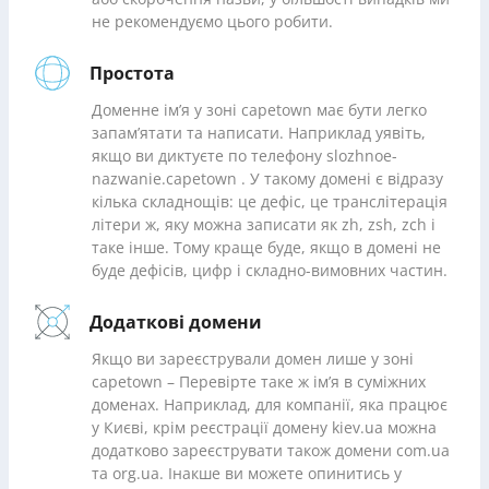
не рекомендуємо цього робити.
Простота
Доменне ім’я у зоні capetown має бути легко
запам’ятати та написати. Наприклад уявіть,
якщо ви диктуєте по телефону slozhnoe-
nazwanie.capetown . У такому домені є відразу
кілька складнощів: це дефіс, це транслітерація
літери ж, яку можна записати як zh, zsh, zch і
таке інше. Тому краще буде, якщо в домені не
буде дефісів, цифр і складно-вимовних частин.
Додаткові домени
Якщо ви зареєстрували домен лише у зоні
capetown – Перевірте таке ж ім’я в суміжних
доменах. Наприклад, для компанії, яка працює
у Києві, крім реєстрації домену kiev.ua можна
додатково зареєструвати також домени com.ua
та org.ua. Інакше ви можете опинитись у