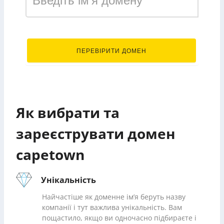
.capetown
ПЕРЕВІРИТИ ДОМЕН
Як вибрати та
зареєструвати домен
capetown
Унікальність
Найчастіше як доменне ім’я беруть назву
компанії і тут важлива унікальність. Вам
пощастило, якщо ви одночасно підбираєте і