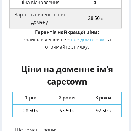
Ціна відновлення
$
Вартість перенесення
28.50
$
домену
Гарантія найкращої ціни:
знайшли дешевше –
повідомте нам
та
отримайте знижку.
Ціни на доменне ім’я
capetown
1 рік
2 роки
3 роки
28.50
63.50
97.50
$
$
$
Ще доменні зони: