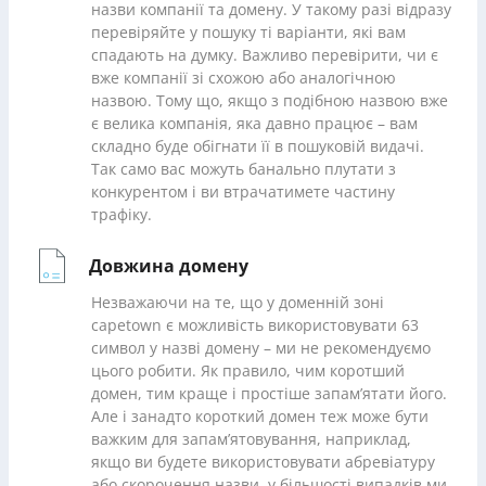
назви компанії та домену. У такому разі відразу
перевіряйте у пошуку ті варіанти, які вам
спадають на думку. Важливо перевірити, чи є
вже компанії зі схожою або аналогічною
назвою. Тому що, якщо з подібною назвою вже
є велика компанія, яка давно працює – вам
складно буде обігнати її в пошуковій видачі.
Так само вас можуть банально плутати з
конкурентом і ви втрачатимете частину
трафіку.
Довжина домену
Незважаючи на те, що у доменній зоні
capetown є можливість використовувати 63
символ у назві домену – ми не рекомендуємо
цього робити. Як правило, чим коротший
домен, тим краще і простіше запам’ятати його.
Але і занадто короткий домен теж може бути
важким для запам’ятовування, наприклад,
якщо ви будете використовувати абревіатуру
або скорочення назви, у більшості випадків ми