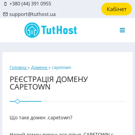
Skip
+380 (44) 391 0955
Кабінет
to
support@tuthost.ua
content
Головна
»
Домени
»
capetown
РЕЄСТРАЦІЯ ДОМЕНУ
CAPETOWN
Що таке домен .capetown?
Новий домен верхнього рівня .CAPETOWN є