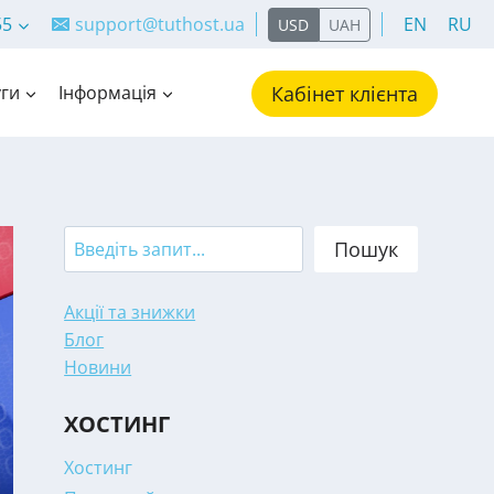
55
support@tuthost.ua
EN
RU
USD
UAH
ги
Інформація
Кабінет клієнта
Search
Пошук
Акції та знижки
Блог
Новини
ХОСТИНГ
Хостинг