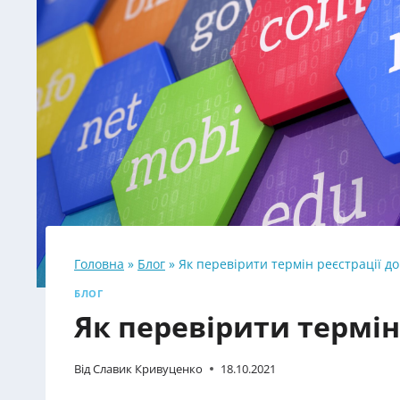
Головна
»
Блог
»
Як перевірити термін реєстрації д
БЛОГ
Як перевірити термін
Від
Славик Кривуценко
18.10.2021