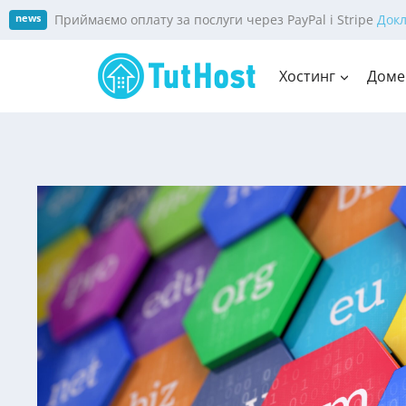
Skip
Приймаємо оплату за послуги через PayPal і Stripe
Док
news
to
content
Хостинг
Доме