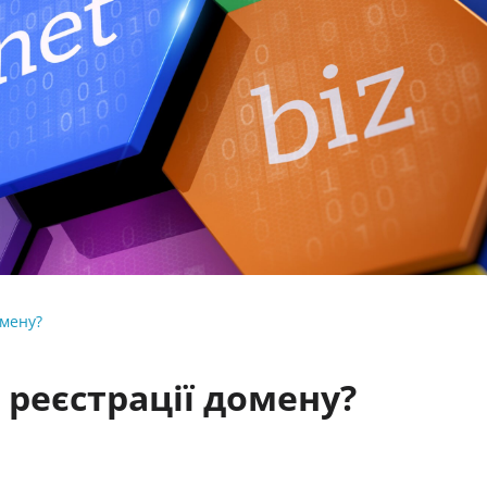
омену?
 реєстрації домену?