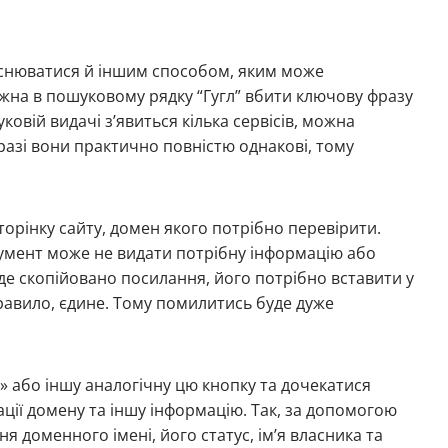
ійснюватися й іншим способом, яким може
жна в пошуковому рядку “Гугл” вбити ключову фразу
ковій видачі з’явиться кілька сервісів, можна
 разі вони практично повністю однакові, тому
орінку сайту, домен якого потрібно перевірити.
румент може не видати потрібну інформацію або
буде скопійовано посилання, його потрібно вставити у
правило, єдине. Тому помилитись буде дуже
» або іншу аналогічну цю кнопку та дочекатися
ації домену та іншу інформацію. Так, за допомогою
я доменного імені, його статус, ім’я власника та