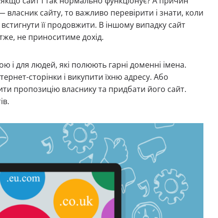
 якщо сайт і так нормально функціонує? А причин
 — власник сайту, то важливо перевірити і знати, коли
 встигнути її продовжити. В іншому випадку сайт
тже, не приноситиме дохід.
ою і для людей, які полюють гарні доменні імена.
ернет-сторінки і викупити їхню адресу. Або
бити пропозицію власнику та придбати його сайт.
ів.