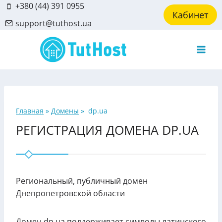
Skip
+380 (44) 391 0955
Кабинет
to
support@tuthost.ua
content
Главная
»
Домены
»
dp.ua
РЕГИСТРАЦИЯ ДОМЕНА DP.UA
Региональный, публичный домен
Днепропетровской области
Домен dp.ua поддерживает символы латинского