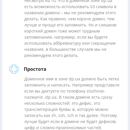
Несмотря на то, что в доменной зоне dp.ua
есть возможность использовать 63 символа в
названии домена – мы не рекомендуем этого
делать. Как правило, чем короче домен, тем
лучше и проще его запомнить. Но и слишком
короткий домен тоже может трудным
запоминании, например, если вы будете
использовать аббревиатуру или сокращение
названия, в большинстве случаев мы не
рекомендуем этого делать.
Простота
Доменное имя в зоне dp.ua должно быть легко
запомнить и написать. Например представьте
если вы диктуете по телефону slozhnoe-
nazwanie .dp.ua. В таком домене есть сразу
несколько сложностей: это дефис, это
транслитерация буквы ж, которую можно
записать как zh, zsh, zch и так далее. Поэтому
лучше будет если в домене не будет дефисов,
цифр и сложно-произносимых частей.