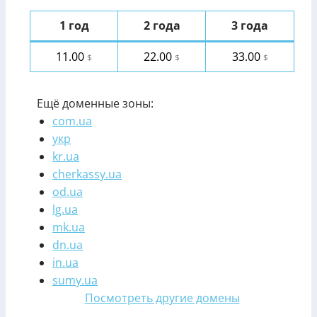
1 год
2 года
3 года
11.00
22.00
33.00
$
$
$
Ещё доменные зоны:
com.ua
укр
kr.ua
cherkassy.ua
od.ua
lg.ua
mk.ua
dn.ua
in.ua
sumy.ua
Посмотреть другие домены