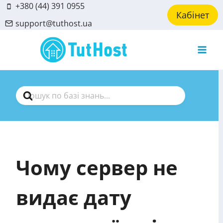
Skip
+380 (44) 391 0955
Кабінет
to
support@tuthost.ua
content
Search
For
Чому сервер не
видає дату