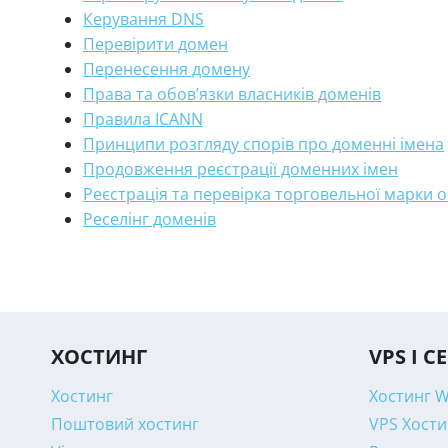
Керування DNS
Перевірити домен
Перенесення домену
Права та обов’язки власників доменів
Правила ICANN
Принципи розгляду спорів про доменні імена
Продовження реєстрації доменних імен
Реєстрація та перевірка торговельної марки 
Реселінг доменів
ХОСТИНГ
VPS І С
Хостинг
Хостинг 
Поштовий хостинг
VPS Хости