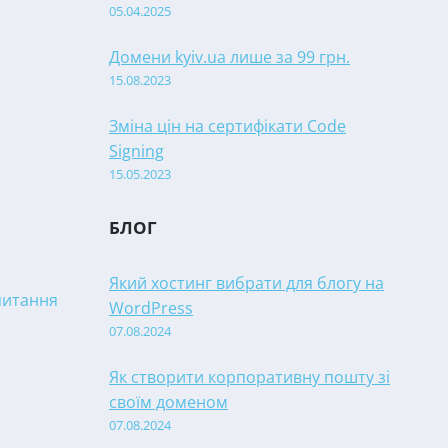
05.04.2025
Домени kyiv.ua лише за 99 грн.
15.08.2023
Зміна цін на сертифікати Code
Signing
15.05.2023
БЛОГ
Який хостинг вибрати для блогу на
апитання
WordPress
07.08.2024
Як створити корпоративну пошту зі
своїм доменом
07.08.2024