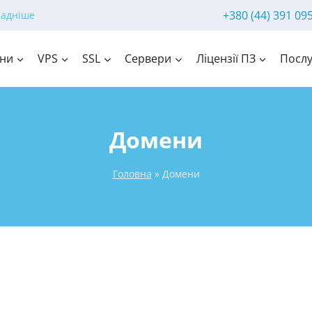
+380 (44) 391 09
ладніше
ни
VPS
SSL
Сервери
Ліцензії ПЗ
Послу
Домени
Головна
»
Домени