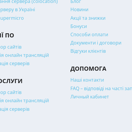
ння сервера (colocation)
Блог
рверу в Україні
Новини
Supermicro
Акції та знижки
Бонуси
Способи оплати
ІЇ ПО
Документи і договори
ор сайтів
Відгуки клієнтів
ія онлайн трансляцій
ація серверів
ДОПОМОГА
Наші контакти
ОСЛУГИ
FAQ – відповіді на часті з
ор сайтів
Личный кабинет
ія онлайн трансляцій
ація серверів