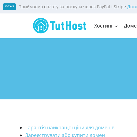
Skip
Приймаємо оплату за послуги через PayPal і Stripe
Док
news
to
content
Хостинг
Доме
Гарантія найкращої ціни для доменів
Зареєструвати або купити домен