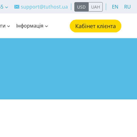
55
support@tuthost.ua
EN
RU
USD
UAH
ги
Інформація
Кабінет клієнта