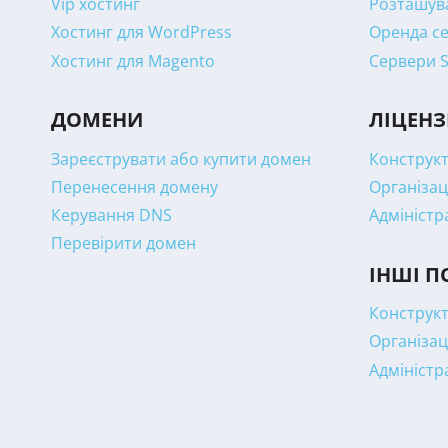
Vip хостинг
Розташува
Хостинг для WordPress
Оренда се
Хостинг для Magento
Сервери 
ДОМЕНИ
ЛІЦЕНЗ
Зареєструвати або купити домен
Конструкт
Перенесення домену
Організац
Керування DNS
Адміністр
Перевірити домен
ІНШІ П
Конструкт
Організац
Адміністр