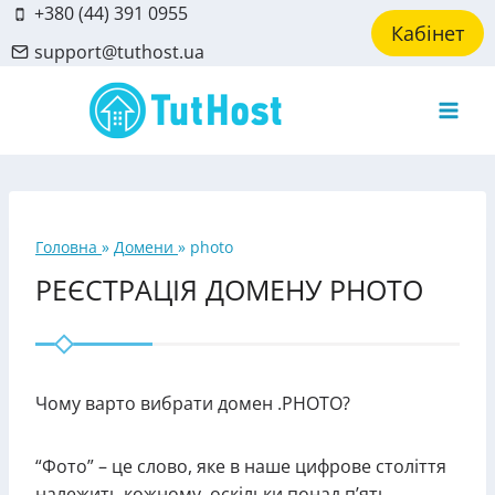
Skip
+380 (44) 391 0955
Кабінет
to
support@tuthost.ua
content
Головна
»
Домени
»
photo
РЕЄСТРАЦІЯ ДОМЕНУ PHOTO
Чому варто вибрати домен .PHOTO?
“Фото” – це слово, яке в наше цифрове століття
належить кожному, оскільки понад п’ять