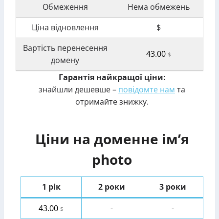
Обмеження
Нема обмежень
Ціна відновлення
$
Вартість перенесення
43.00
$
домену
Гарантія найкращої ціни:
знайшли дешевше –
повідомте нам
та
отримайте знижку.
Ціни на доменне ім’я
photo
1 рік
2 роки
3 роки
43.00
-
-
$