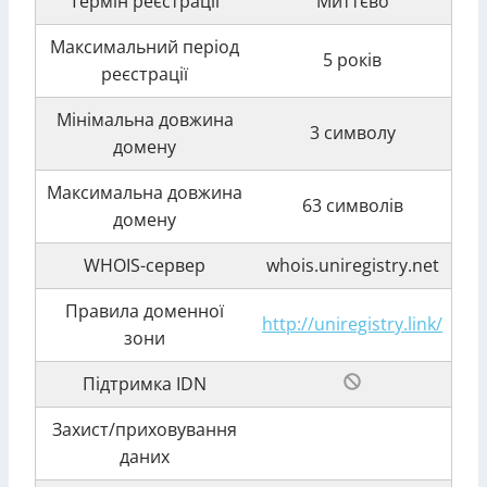
Термін реєстрації
Миттєво
Максимальний період
5 років
реєстрації
Мінімальна довжина
3 символу
домену
Максимальна довжина
63 символів
домену
WHOIS-сервер
whois.uniregistry.net
Правила доменної
http://uniregistry.link/
зони
Підтримка IDN
Захист/приховування
даних