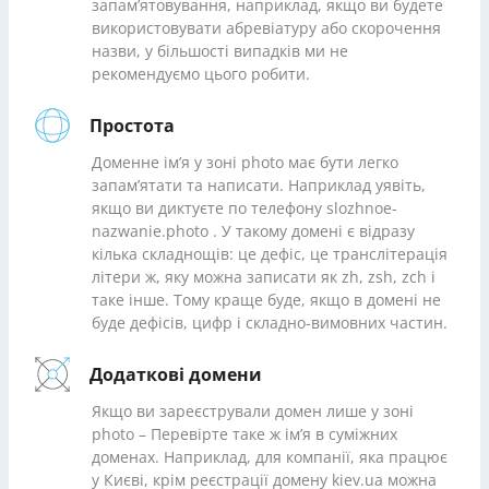
запам’ятовування, наприклад, якщо ви будете
використовувати абревіатуру або скорочення
назви, у більшості випадків ми не
рекомендуємо цього робити.
Простота
Доменне ім’я у зоні photo має бути легко
запам’ятати та написати. Наприклад уявіть,
якщо ви диктуєте по телефону slozhnoe-
nazwanie.photo . У такому домені є відразу
кілька складнощів: це дефіс, це транслітерація
літери ж, яку можна записати як zh, zsh, zch і
таке інше. Тому краще буде, якщо в домені не
буде дефісів, цифр і складно-вимовних частин.
Додаткові домени
Якщо ви зареєстрували домен лише у зоні
photo – Перевірте таке ж ім’я в суміжних
доменах. Наприклад, для компанії, яка працює
у Києві, крім реєстрації домену kiev.ua можна