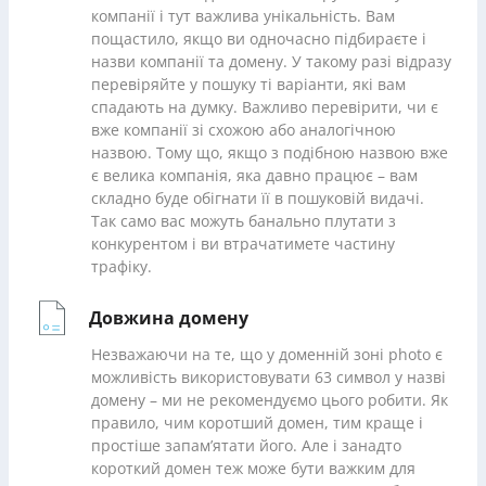
компанії і тут важлива унікальність. Вам
пощастило, якщо ви одночасно підбираєте і
назви компанії та домену. У такому разі відразу
перевіряйте у пошуку ті варіанти, які вам
спадають на думку. Важливо перевірити, чи є
вже компанії зі схожою або аналогічною
назвою. Тому що, якщо з подібною назвою вже
є велика компанія, яка давно працює – вам
складно буде обігнати її в пошуковій видачі.
Так само вас можуть банально плутати з
конкурентом і ви втрачатимете частину
трафіку.
Довжина домену
Незважаючи на те, що у доменній зоні photo є
можливість використовувати 63 символ у назві
домену – ми не рекомендуємо цього робити. Як
правило, чим коротший домен, тим краще і
простіше запам’ятати його. Але і занадто
короткий домен теж може бути важким для