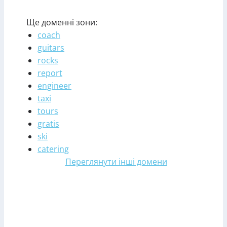
Ще доменні зони:
coach
guitars
rocks
report
engineer
taxi
tours
gratis
ski
catering
Переглянути інші домени
Зареєструвати домен у
зоні photo