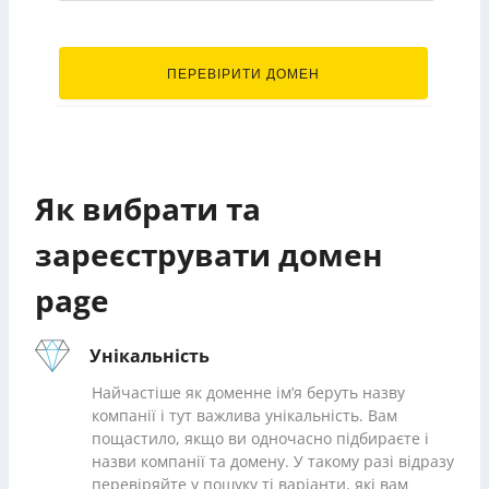
.page
ПЕРЕВІРИТИ ДОМЕН
Як вибрати та
зареєструвати домен
page
Унікальність
Найчастіше як доменне ім’я беруть назву
компанії і тут важлива унікальність. Вам
пощастило, якщо ви одночасно підбираєте і
назви компанії та домену. У такому разі відразу
перевіряйте у пошуку ті варіанти, які вам