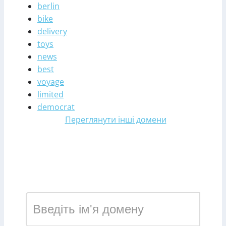
berlin
bike
delivery
toys
news
best
voyage
limited
democrat
Переглянути інші домени
Зареєструвати домен у
зоні page