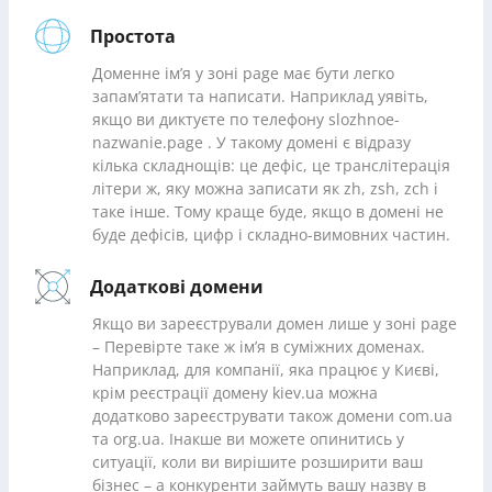
Простота
Доменне ім’я у зоні page має бути легко
запам’ятати та написати. Наприклад уявіть,
якщо ви диктуєте по телефону slozhnoe-
nazwanie.page . У такому домені є відразу
кілька складнощів: це дефіс, це транслітерація
літери ж, яку можна записати як zh, zsh, zch і
таке інше. Тому краще буде, якщо в домені не
буде дефісів, цифр і складно-вимовних частин.
Додаткові домени
Якщо ви зареєстрували домен лише у зоні page
– Перевірте таке ж ім’я в суміжних доменах.
Наприклад, для компанії, яка працює у Києві,
крім реєстрації домену kiev.ua можна
додатково зареєструвати також домени com.ua
та org.ua. Інакше ви можете опинитись у
ситуації, коли ви вирішите розширити ваш
бізнес – а конкуренти займуть вашу назву в