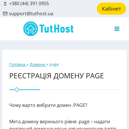
Skip
+380 (44) 391 0955
Кабінет
to
support@tuthost.ua
content
Головна
»
Домени
»
page
РЕЄСТРАЦІЯ ДОМЕНУ PAGE
Чому варто вибрати домен .PAGE?
Мета домену верхнього рівня .page – надати
виділений доменне місце для конкретних типів