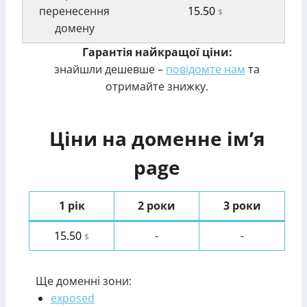
перенесення
15.50
$
домену
Гарантія найкращої ціни:
знайшли дешевше –
повідомте нам
та
отримайте знижку.
Ціни на доменне ім’я
page
1 рік
2 роки
3 роки
15.50
-
-
$
Ще доменні зони:
exposed