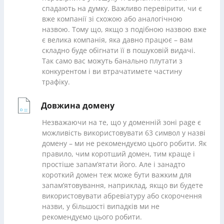
спадають на думку. Важливо перевірити, чи є
вже компанії зі схожою або аналогічною
назвою. Тому що, якщо з подібною назвою вже
є велика компанія, яка давно працює – вам
складно буде обігнати її в пошуковій видачі.
Так само вас можуть банально плутати з
конкурентом і ви втрачатимете частину
трафіку.
Довжина домену
Незважаючи на те, що у доменній зоні page є
можливість використовувати 63 символ у назві
домену – ми не рекомендуємо цього робити. Як
правило, чим коротший домен, тим краще і
простіше запам’ятати його. Але і занадто
короткий домен теж може бути важким для
запам’ятовування, наприклад, якщо ви будете
використовувати абревіатуру або скорочення
назви, у більшості випадків ми не
рекомендуємо цього робити.