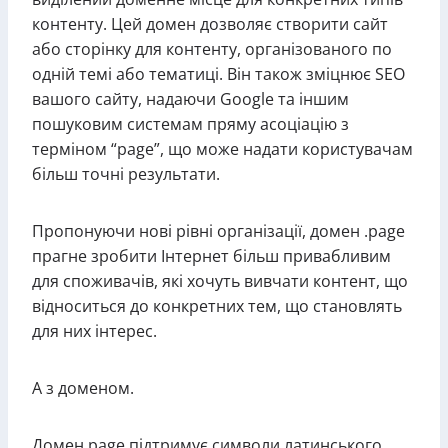
контенту. Цей домен дозволяє створити сайт
або сторінку для контенту, організованого по
одній темі або тематиці. Він також зміцнює SEO
вашого сайту, надаючи Google та іншим
пошуковим системам пряму асоціацію з
терміном “page”, що може надати користувачам
більш точні результати.
Пропонуючи нові рівні організації, домен .page
прагне зробити Інтернет більш привабливим
для споживачів, які хочуть вивчати контент, що
відноситься до конкретних тем, що становлять
для них інтерес.
А з доменом.
Домен page підтримує символи латинського