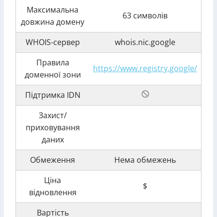
Максимальна
63 символів
довжина домену
WHOIS-сервер
whois.nic.google
Правила
https://www.registry.google/
доменної зони
Підтримка IDN
Захист/
приховування
даних
Обмеження
Нема обмежень
Ціна
$
відновлення
Вартість