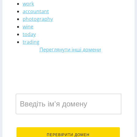
work
accountant
photography
wine
today
trading
Переглянути інші домени
Зареєструвати домен у
зоні security
.security
ПЕРЕВІРИТИ ДОМЕН