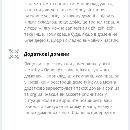
запам’ятати та написати. Наприклад уявіть,
якщо ви диктуєте по телефону slozhnoe-
nazwanie.security . У такому домені є відразу
кілька складнощів: це дефіс, це транслітерація
літери ж, яку можна записати як zh, zsh, zch і
таке інше. Тому краще буде, якщо в домені не
буде дефісів, цифр і складно-вимовних частин.
Додаткові домени
Якщо ви зареєстрували домен лише у зоні
security – Перевірте таке ж ім’я в суміжних
доменах. Наприклад, для компанії, яка працює
у Києві, крім реєстрації домену kiev.ua можна
додатково зареєструвати також домени com.ua
та org.ua. Інакше ви можете опинитись у
ситуації, коли ви вирішите розширити ваш
бізнес – а конкуренти займуть вашу назву в
інших доменних зонах. Краще їх випередити.