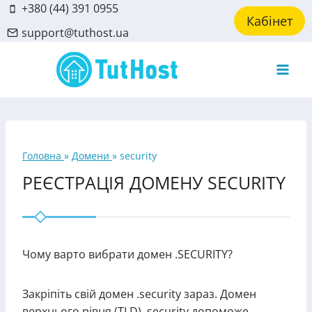
Skip
+380 (44) 391 0955
Кабінет
to
support@tuthost.ua
content
Головна
»
Домени
»
security
РЕЄСТРАЦІЯ ДОМЕНУ SECURITY
Чому варто вибрати домен .SECURITY?
Закріпіть свій домен .security зараз. Домен
верхнього рівня (TLD) .security допоможе