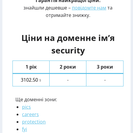
Гарантія найкращої ціни:
знайшли дешевше –
повідомте нам
та
отримайте знижку.
Ціни на доменне ім’я
security
1 рік
2 роки
3 роки
3102.50
-
-
$
Ще доменні зони:
pics
careers
protection
fyi