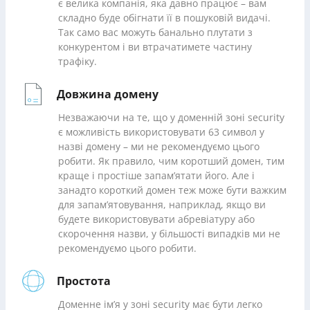
є велика компанія, яка давно працює – вам
складно буде обігнати її в пошуковій видачі.
Так само вас можуть банально плутати з
конкурентом і ви втрачатимете частину
трафіку.
Довжина домену
Незважаючи на те, що у доменній зоні security
є можливість використовувати 63 символ у
назві домену – ми не рекомендуємо цього
робити. Як правило, чим коротший домен, тим
краще і простіше запам’ятати його. Але і
занадто короткий домен теж може бути важким
для запам’ятовування, наприклад, якщо ви
будете використовувати абревіатуру або
скорочення назви, у більшості випадків ми не
рекомендуємо цього робити.
Простота
Доменне ім’я у зоні security має бути легко