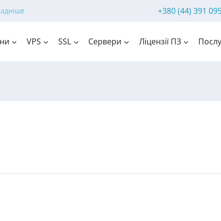
+380 (44) 391 09
ладніше
ни
VPS
SSL
Сервери
Ліцензії ПЗ
Послу