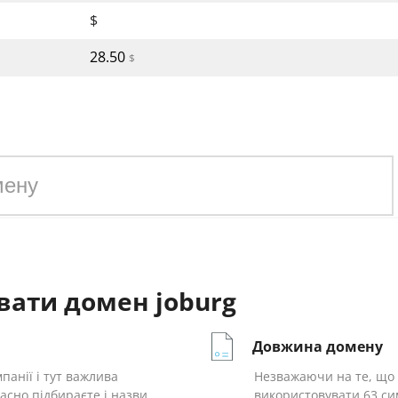
$
28.50
$
зоні joburg
вати домен joburg
Довжина домену
панії і тут важлива
Незважаючи на те, що у
асно підбираєте і назви
використовувати 63 си