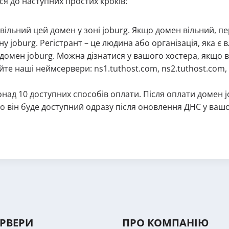
ся до наступних простих кроків:
 вільний цей домен у зоні joburg. Якщо домен вільний, пер
у joburg. Регістрант – це людина або організація, яка є
и домен joburg. Можна дізнатися у вашого хостера, якщо 
те наші неймсервери: ns1.tuthost.com, ns2.tuthost.com, 
онад 10 доступних способів оплати. Після оплати домен 
то він буде доступний одразу після оновлення ДНС у ва
ЕРВЕРИ
ПРО КОМПАНІЮ