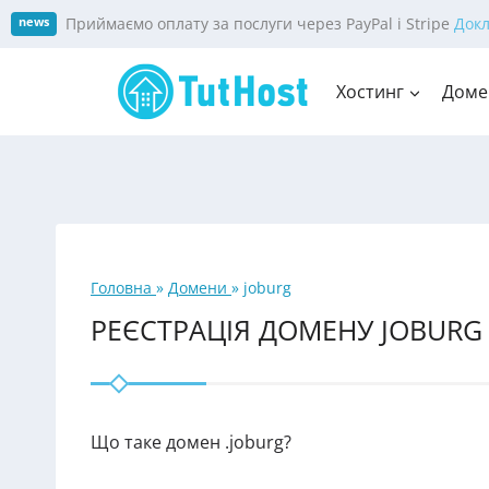
Skip
Приймаємо оплату за послуги через PayPal і Stripe
Док
news
to
content
Хостинг
Доме
Головна
»
Домени
»
joburg
РЕЄСТРАЦІЯ ДОМЕНУ JOBURG
Що таке домен .joburg?