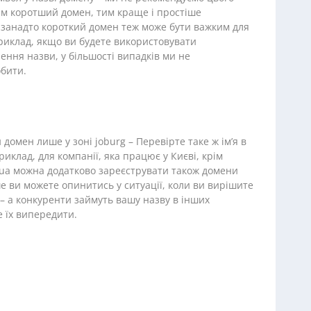
им коротший домен, тим краще і простіше
і занадто короткий домен теж може бути важким для
риклад, якщо ви будете використовувати
ення назви, у більшості випадків ми не
бити.
домен лише у зоні joburg – Перевірте таке ж ім’я в
иклад, для компанії, яка працює у Києві, крім
v.ua можна додатково зареєструвати також домени
ше ви можете опинитись у ситуації, коли ви вирішите
– а конкуренти займуть вашу назву в інших
 їх випередити.