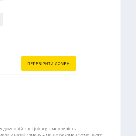
.joburg
ПЕРЕВІРИТИ ДОМЕН
 доменній зоні joburg є можливість
мвол у назві домену – ми не рекомендуємо цього