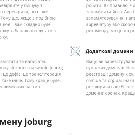
ревіряйте у пошуку ті
робити. Як правило, ч
о перевірити, чи є вже
запам’ятати його. Але 
 Тому що, якщо з подібною
запам’ятовування, нап
ацює – вам складно буде
абревіатуру або скороч
с можуть банально плутати з
рекомендуємо цього ро
іку.
Додаткові домени
пам’ятати та написати.
Якщо ви зареєстрували 
фону slozhnoe-nazwanie.joburg
суміжних доменах. Напр
в: це дефіс, це транслітерація
реєстрації домену kie
 і таке інше. Тому краще буде,
com.ua та org.ua. Інак
но-вимовних частин.
розширити ваш бізнес 
доменних зонах. Краще
мену joburg