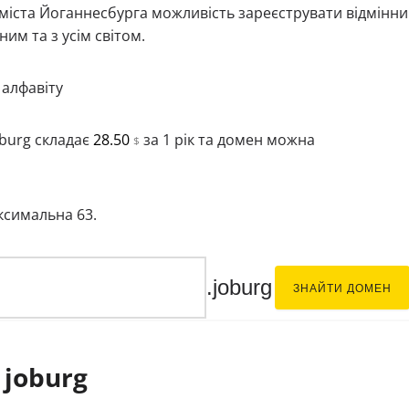
 міста Йоганнесбурга можливість зареєструвати відмінн
им та з усім світом.
 алфавіту
oburg складає
28.50
за 1 рік та домен можна
$
аксимальна 63.
.joburg
ЗНАЙТИ ДОМЕН
joburg