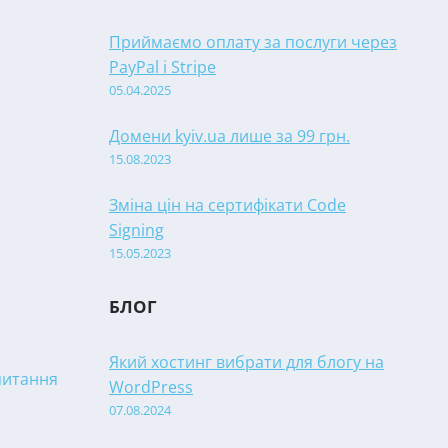
Приймаємо оплату за послуги через
PayPal і Stripe
05.04.2025
Домени kyiv.ua лише за 99 грн.
15.08.2023
Зміна цін на сертифікати Code
Signing
15.05.2023
БЛОГ
Який хостинг вибрати для блогу на
апитання
WordPress
07.08.2024