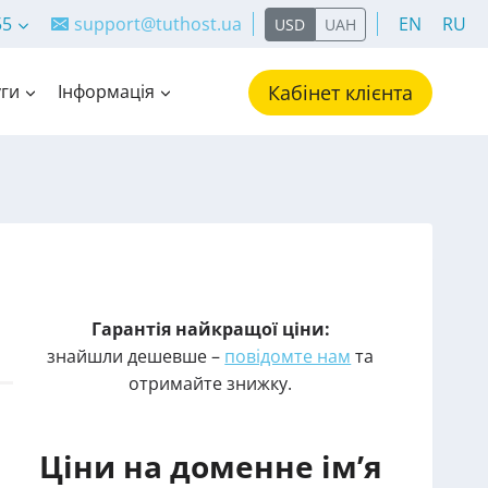
55
support@tuthost.ua
EN
RU
USD
UAH
ги
Інформація
Кабінет клієнта
Гарантія найкращої ціни:
знайшли дешевше –
повідомте нам
та
отримайте знижку.
Ціни на доменне ім’я