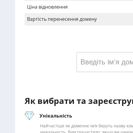
Ціна відновлення
Вартість перенесення домену
Зареєструвати домен у 
Як вибрати та зареєстру
Унікальність
Найчастіше як доменне ім’я беруть назву ком
унікальність. Вам пощастило, якщо ви одноч