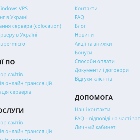
Windows VPS
Контакти
нг в Україні
FAQ
ння сервера (colocation)
Блог
рверу в Україні
Новини
Supermicro
Акції та знижки
Бонуси
Способи оплати
ІЇ ПО
Документи і договори
ор сайтів
Відгуки клієнтів
ія онлайн трансляцій
ація серверів
ДОПОМОГА
Наші контакти
ОСЛУГИ
FAQ – відповіді на часті з
ор сайтів
Личный кабинет
ія онлайн трансляцій