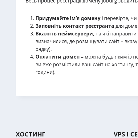
Весь процес реєстрації домену joburg зводить
Придумайте ім’я домену
і перевірте, чи
Заповніть контакт реєстранта
для домен
Вкажіть неймсервери
, на які направит
визначилися, де розміщувати сайт – вказуй
рядку).
Оплатити домен –
можна будь-яким із п
ви вже розмістили ваш сайт на хостингу, 
години).
ХОСТИНГ
VPS І С