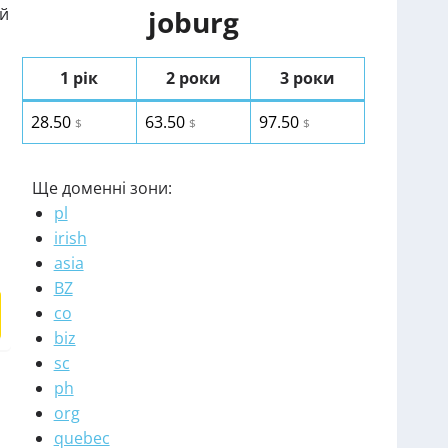
ий
joburg
1 рік
2 роки
3 роки
28.50
63.50
97.50
$
$
$
Ще доменні зони:
pl
irish
asia
BZ
co
biz
sc
ph
org
quebec