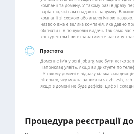
компанії та домену. У такому разі відразу пе
варіанти, які вам спадають на думку. Важлив
компанії зі схожою або аналогічною назвою.
назвою вже є велика компанія, яка давно пр
обігнати її в пошуковій видачі. Так само ва
конкурентом і ви втрачатимете частину траф
Простота
Доменне ім’я у зоні joburg має бути легко за
Наприклад уявіть, якщо ви диктуєте по теле
. У такому домені є відразу кілька складнощі
літери ж, яку можна записати як zh, zsh, zch
якщо в домені не буде дефісів, цифр і склад
Процедура реєстрації до