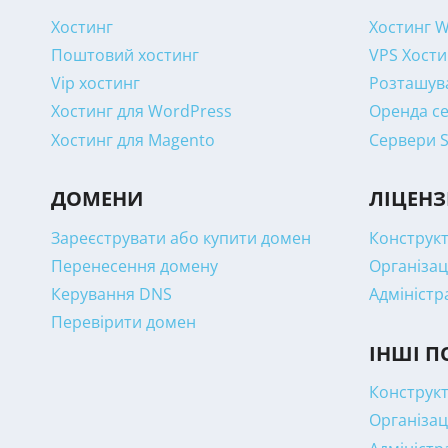
Хостинг
Хостинг 
Поштовий хостинг
VPS Хости
Vip хостинг
Розташува
Хостинг для WordPress
Оренда се
Хостинг для Magento
Сервери 
ДОМЕНИ
ЛІЦЕНЗ
Зареєструвати або купити домен
Конструкт
Перенесення домену
Організац
Керування DNS
Адміністр
Перевірити домен
ІНШІ П
Конструкт
Організац