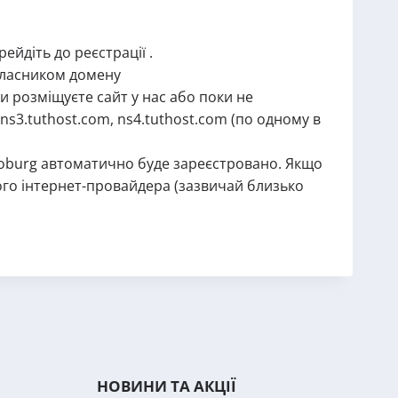
ейдіть до реєстрації .
 власником домену
ви розміщуєте сайт у нас або поки не
ns3.tuthost.com, ns4.tuthost.com (по одному в
joburg автоматично буде зареєстровано. Якщо
шого інтернет-провайдера (зазвичай близько
НОВИНИ ТА АКЦІЇ