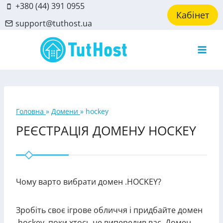
Skip
+380 (44) 391 0955
Кабінет
to
support@tuthost.ua
content
Головна
»
Домени
»
hockey
РЕЄСТРАЦІЯ ДОМЕНУ HOCKEY
Чому варто вибрати домен .HOCKEY?
Зробіть своє ігрове обличчя і придбайте домен
.hockey, поки хтось не випередив вас. Домен