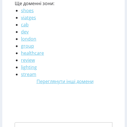
Ще доменні зони:
shoes
viatges
cab
dev
london
group
healthcare
review
lighting
stream
Переглянути інші домени
Зареєструвати домен у
зоні hockey