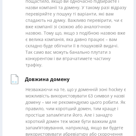
пощастило, якщо ви одночасно підбираєте і
назви компанії та домену. У такому разі відразу
перевіряйте у пошуку ті варіанти, які вам
спадають на думку. Важливо перевірити, чи є
вже компанії зі схожою або аналогічною
назвою. Тому що, якщо з подібною назвою вже
є велика компанія, яка давно працює – вам
складно буде обігнати її в пошуковій видачі.
Так само вас можуть банально плутати з
конкурентом і ви втрачатимете частину
трафіку.
Довжина домену
Незважаючи на те, що у доменній зоні hockey є
можливість використовувати 63 символ у назві
домену – ми не рекомендуємо цього робити. Як
правило, чим коротший домен, тим краще і
простіше запам’ятати його. Але і занадто
короткий домен теж може бути важким для
запам’ятовування, наприклад, якщо ви будете
використовувати абревіатуру або скорочення