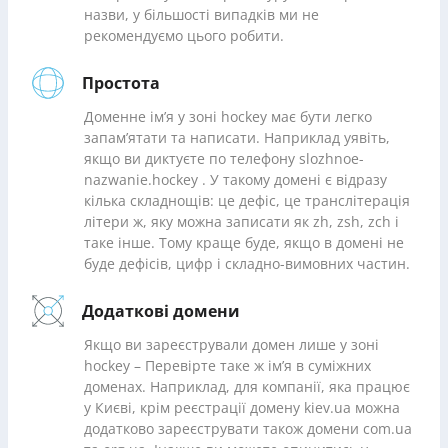
назви, у більшості випадків ми не
рекомендуємо цього робити.
Простота
Доменне ім’я у зоні hockey має бути легко
запам’ятати та написати. Наприклад уявіть,
якщо ви диктуєте по телефону slozhnoe-
nazwanie.hockey . У такому домені є відразу
кілька складнощів: це дефіс, це транслітерація
літери ж, яку можна записати як zh, zsh, zch і
таке інше. Тому краще буде, якщо в домені не
буде дефісів, цифр і складно-вимовних частин.
Додаткові домени
Якщо ви зареєстрували домен лише у зоні
hockey – Перевірте таке ж ім’я в суміжних
доменах. Наприклад, для компанії, яка працює
у Києві, крім реєстрації домену kiev.ua можна
додатково зареєструвати також домени com.ua