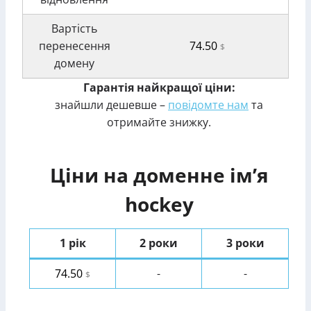
Вартість
перенесення
74.50
$
домену
Гарантія найкращої ціни:
знайшли дешевше –
повідомте нам
та
отримайте знижку.
Ціни на доменне ім’я
hockey
1 рік
2 роки
3 роки
74.50
-
-
$