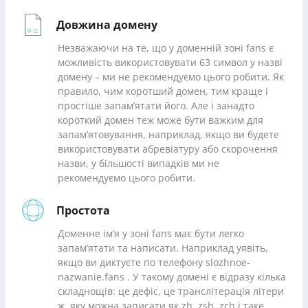
Довжина домену
Незважаючи на те, що у доменній зоні fans є
можливість використовувати 63 символ у назві
домену – ми не рекомендуємо цього робити. Як
правило, чим коротший домен, тим краще і
простіше запам’ятати його. Але і занадто
короткий домен теж може бути важким для
запам’ятовування, наприклад, якщо ви будете
використовувати абревіатуру або скорочення
назви, у більшості випадків ми не
рекомендуємо цього робити.
Простота
Доменне ім’я у зоні fans має бути легко
запам’ятати та написати. Наприклад уявіть,
якщо ви диктуєте по телефону slozhnoe-
nazwanie.fans . У такому домені є відразу кілька
складнощів: це дефіс, це транслітерація літери
ж, яку можна записати як zh, zsh, zch і таке