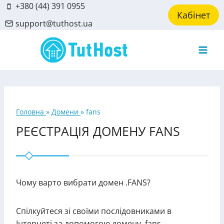
Skip
+380 (44) 391 0955
Кабінет
to
support@tuthost.ua
content
Головна
»
Домени
»
fans
РЕЄСТРАЦІЯ ДОМЕНУ FANS
Чому варто вибрати домен .FANS?
Спілкуйтеся зі своїми послідовниками в
Інтернеті за допомогою домену .fans.