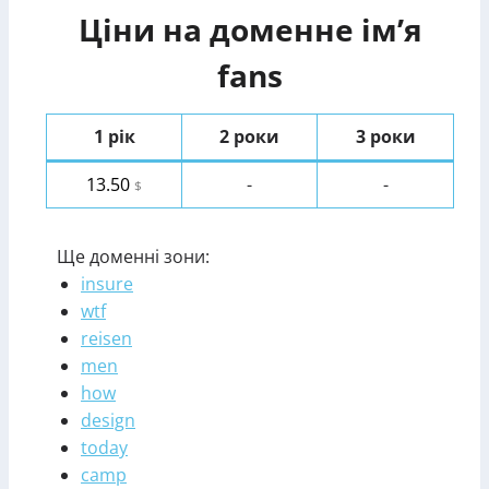
Ціни на доменне ім’я
fans
1 рік
2 роки
3 роки
13.50
-
-
$
Ще доменні зони:
insure
wtf
reisen
men
how
design
today
camp