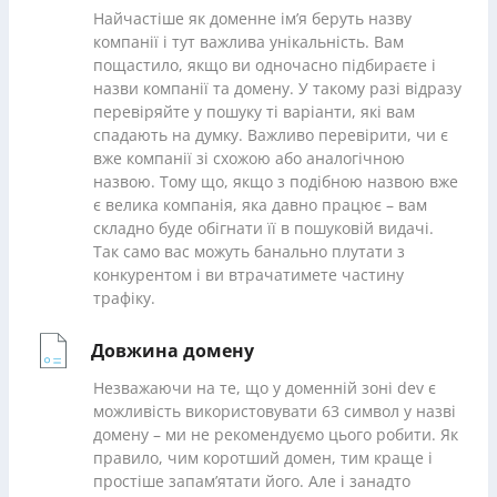
Найчастіше як доменне ім’я беруть назву
компанії і тут важлива унікальність. Вам
пощастило, якщо ви одночасно підбираєте і
назви компанії та домену. У такому разі відразу
перевіряйте у пошуку ті варіанти, які вам
спадають на думку. Важливо перевірити, чи є
вже компанії зі схожою або аналогічною
назвою. Тому що, якщо з подібною назвою вже
є велика компанія, яка давно працює – вам
складно буде обігнати її в пошуковій видачі.
Так само вас можуть банально плутати з
конкурентом і ви втрачатимете частину
трафіку.
Довжина домену
Незважаючи на те, що у доменній зоні dev є
можливість використовувати 63 символ у назві
домену – ми не рекомендуємо цього робити. Як
правило, чим коротший домен, тим краще і
простіше запам’ятати його. Але і занадто