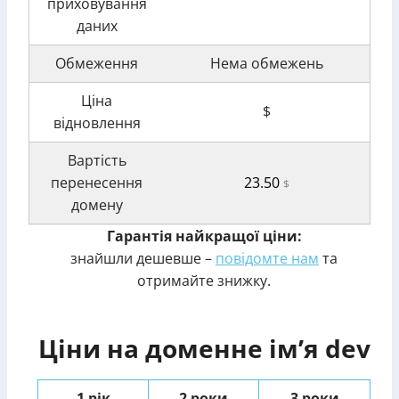
приховування
даних
Обмеження
Нема обмежень
Ціна
$
відновлення
Вартість
перенесення
23.50
$
домену
Гарантія найкращої ціни:
знайшли дешевше –
повідомте нам
та
отримайте знижку.
Ціни на доменне ім’я dev
1 рік
2 роки
3 роки