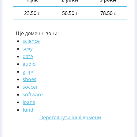
23.50
50.50
78.50
$
$
$
Ще доменні зони:
science
sexy
date
audio
gripe
shoes
soccer
software
loans
fund
Переглянути інші домени