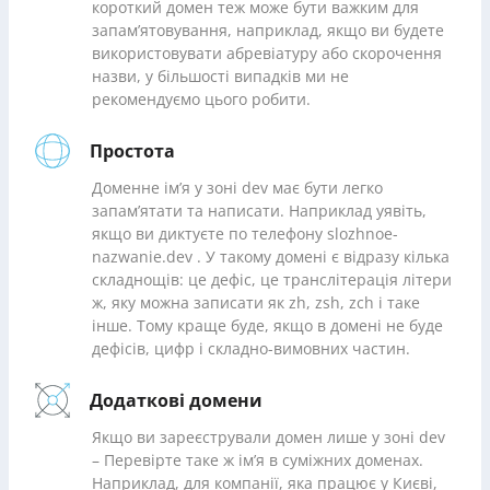
короткий домен теж може бути важким для
запам’ятовування, наприклад, якщо ви будете
використовувати абревіатуру або скорочення
назви, у більшості випадків ми не
рекомендуємо цього робити.
Простота
Доменне ім’я у зоні dev має бути легко
запам’ятати та написати. Наприклад уявіть,
якщо ви диктуєте по телефону slozhnoe-
nazwanie.dev . У такому домені є відразу кілька
складнощів: це дефіс, це транслітерація літери
ж, яку можна записати як zh, zsh, zch і таке
інше. Тому краще буде, якщо в домені не буде
дефісів, цифр і складно-вимовних частин.
Додаткові домени
Якщо ви зареєстрували домен лише у зоні dev
– Перевірте таке ж ім’я в суміжних доменах.
Наприклад, для компанії, яка працює у Києві,