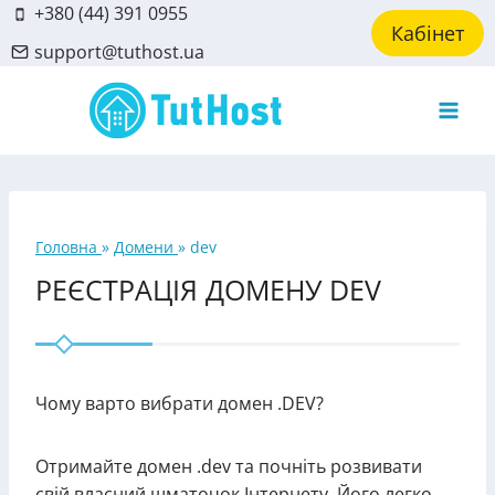
Skip
+380 (44) 391 0955
Кабінет
to
support@tuthost.ua
content
Головна
»
Домени
»
dev
РЕЄСТРАЦІЯ ДОМЕНУ DEV
Чому варто вибрати домен .DEV?
Отримайте домен .dev та почніть розвивати
свій власний шматочок Інтернету. Його легко