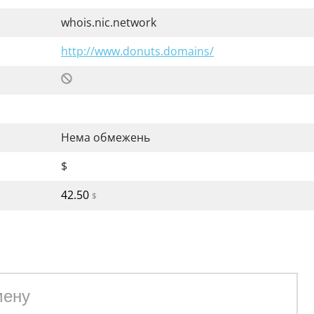
whois.nic.network
http://www.donuts.domains/
Нема обмежень
$
42.50
$
зоні network
.n