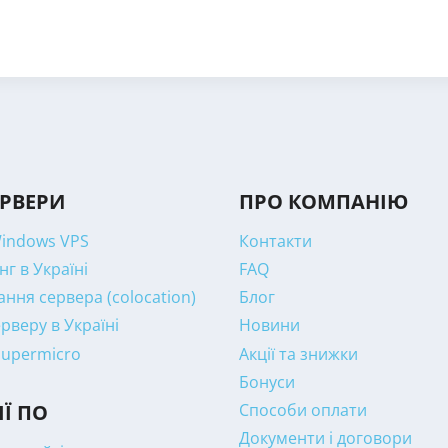
ЕРВЕРИ
ПРО КОМПАНІЮ
Windows VPS
Контакти
нг в Україні
FAQ
ння сервера (colocation)
Блог
рверу в Україні
Новини
Supermicro
Акції та знижки
Бонуси
Способи оплати
ІЇ ПО
Документи і договори