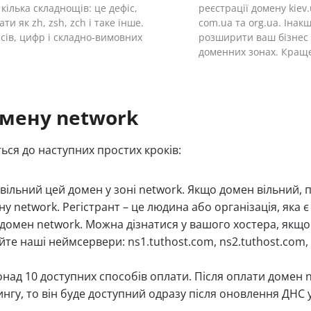
 кілька складнощів: це дефіс,
реєстрації домену kie
и як zh, zsh, zch і таке інше.
com.ua та org.ua. Інак
ісів, цифр і складно-вимовних
розширити ваш бізнес 
доменних зонах. Краще
омену network
ься до наступних простих кроків:
 вільний цей домен у зоні network. Якщо домен вільний, п
у network. Регістрант – це людина або організація, яка
и домен network. Можна дізнатися у вашого хостера, якщо
те наші неймсервери: ns1.tuthost.com, ns2.tuthost.com, 
онад 10 доступних способів оплати. Після оплати домен 
ингу, то він буде доступний одразу після оновлення ДНС