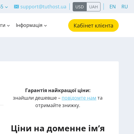
55
support@tuthost.ua
EN
RU
USD
UAH
ги
Інформація
Кабінет клієнта
Гарантія найкращої ціни:
знайшли дешевше –
повідомте нам
та
отримайте знижку.
Ціни на доменне ім’я