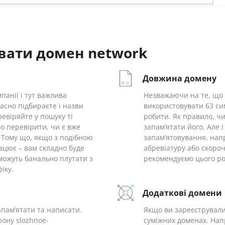
увати домен network
Довжина домену
панії і тут важлива
Незважаючи на те, що 
асно підбираєте і назви
використовувати 63 си
ревіряйте у пошуку ті
робити. Як правило, ч
о перевірити, чи є вже
запам’ятати його. Але 
 Тому що, якщо з подібною
запам’ятовування, нап
ацює – вам складно буде
абревіатуру або скороч
с можуть банально плутати з
рекомендуємо цього ро
іку.
Додаткові домени
апам’ятати та написати.
Якщо ви зареєстрували 
фону slozhnoe-
суміжних доменах. Напр