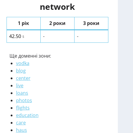
network
1 рік
2 роки
3 роки
42.50
-
-
$
Ще доменні зони:
vodka
blog
center
live
loans
photos
flights
education
care
haus