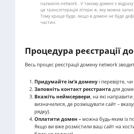
nazwanie.network . У такому домені є відразу
це транслітерація літери ж, яку можна записат
Тому краще буде, якщо в домені не буде деф
частин.
Процедура реєстрації д
Весь процес реєстрації домену network зводит
Придумайте ім’я домену
і перевірте, чи
Заповніть контакт реєстранта
для домен
Вкажіть неймсервери
, на які направит
визначилися, де розміщувати сайт – вказуй
рядку).
Оплатити домен –
можна будь-яким із п
Якщо ви вже розмістили ваш сайт на хост