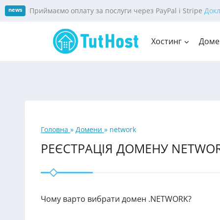
Skip
Приймаємо оплату за послуги через PayPal і Stripe
Док
news
to
content
Хостинг
Доме
Головна
»
Домени
»
network
РЕЄСТРАЦІЯ ДОМЕНУ NETWO
Чому варто вибрати домен .NETWORK?