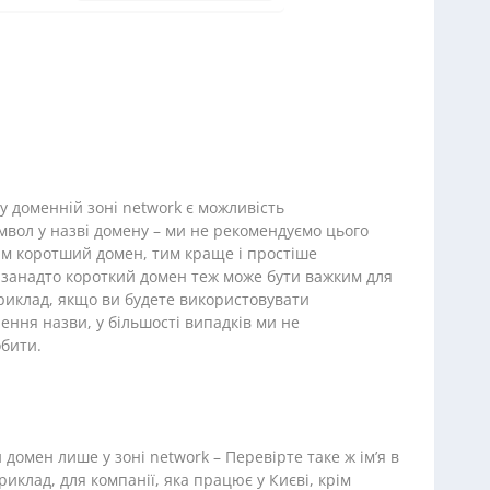
у доменній зоні network є можливість
мвол у назві домену – ми не рекомендуємо цього
им коротший домен, тим краще і простіше
і занадто короткий домен теж може бути важким для
риклад, якщо ви будете використовувати
ення назви, у більшості випадків ми не
бити.
домен лише у зоні network – Перевірте таке ж ім’я в
иклад, для компанії, яка працює у Києві, крім