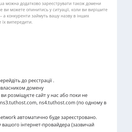
v.ua можна додатково зареєструвати також домени
ше ви можете опинитись у ситуації, коли ви вирішите
– а конкуренти займуть вашу назву в інших
 їх випередити.
ерейдіть до реєстрації .
 є власником домену
 ви розміщуєте сайт у нас або поки не
ns3.tuthost.com, ns4.tuthost.com (по одному в
network автоматично буде зареєстровано.
 у вашого інтернет-провайдера (зазвичай