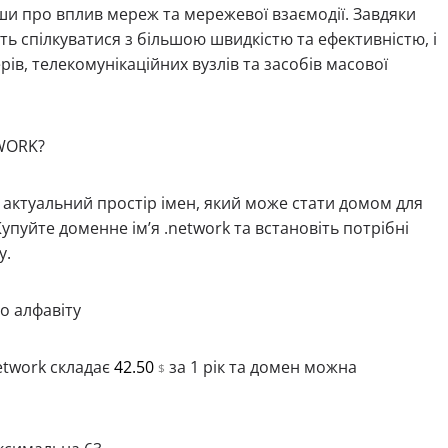
ши про вплив мереж та мережевої взаємодії. Завдяки
ть спілкуватися з більшою швидкістю та ефективністю, і
ів, телекомунікаційних вузлів та засобів масової
TWORK?
і актуальний простір імен, який може стати домом для
упуйте доменне ім’я .network та встановіть потрібні
у.
о алфавіту
etwork складає
42.50
за 1 рік та домен можна
$