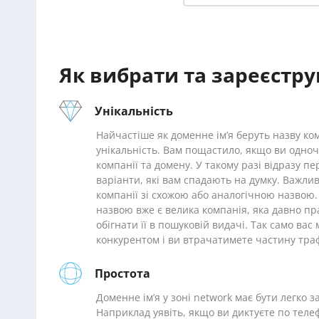
Як вибрати та зареєстр
Унікальність
Найчастіше як доменне ім’я беруть назву ком
унікальність. Вам пощастило, якщо ви одноч
компанії та домену. У такому разі відразу пе
варіанти, які вам спадають на думку. Важлив
компанії зі схожою або аналогічною назвою.
назвою вже є велика компанія, яка давно пр
обігнати її в пошуковій видачі. Так само ва
конкурентом і ви втрачатимете частину траф
Простота
Доменне ім’я у зоні network має бути легко з
Наприклад уявіть, якщо ви диктуєте по теле