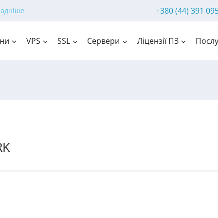
+380 (44) 391 09
ладніше
ни
VPS
SSL
Сервери
Ліцензії ПЗ
Послу
RK