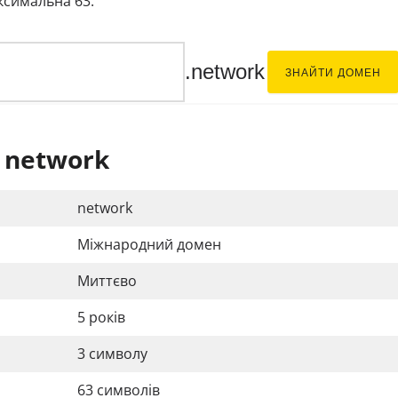
аксимальна 63.
.network
ЗНАЙТИ ДОМЕН
 network
network
Міжнародний домен
Миттєво
5 років
3 символу
63 символів