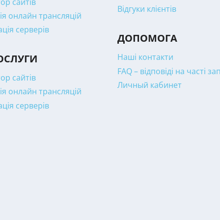
ор сайтів
Відгуки клієнтів
ія онлайн трансляцій
ація серверів
ДОПОМОГА
Наші контакти
ОСЛУГИ
FAQ – відповіді на часті з
ор сайтів
Личный кабинет
ія онлайн трансляцій
ація серверів