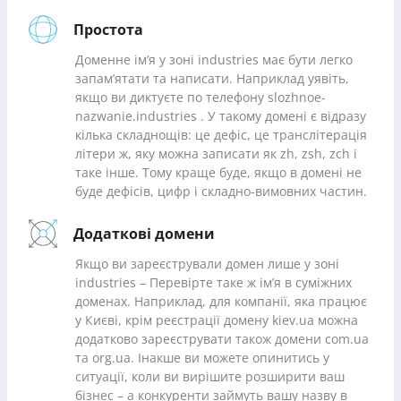
Простота
Доменне ім’я у зоні industries має бути легко
запам’ятати та написати. Наприклад уявіть,
якщо ви диктуєте по телефону slozhnoe-
nazwanie.industries . У такому домені є відразу
кілька складнощів: це дефіс, це транслітерація
літери ж, яку можна записати як zh, zsh, zch і
таке інше. Тому краще буде, якщо в домені не
буде дефісів, цифр і складно-вимовних частин.
Додаткові домени
Якщо ви зареєстрували домен лише у зоні
industries – Перевірте таке ж ім’я в суміжних
доменах. Наприклад, для компанії, яка працює
у Києві, крім реєстрації домену kiev.ua можна
додатково зареєструвати також домени com.ua
та org.ua. Інакше ви можете опинитись у
ситуації, коли ви вирішите розширити ваш
бізнес – а конкуренти займуть вашу назву в