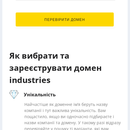
.industries
ПЕРЕВІРИТИ ДОМЕН
Як вибрати та
зареєструвати домен
industries
Унікальність
Найчастіше як доменне ім’я беруть назву
компанії і тут важлива унікальність. Вам
пощастило, якщо ви одночасно підбираєте і
назви компанії та домену. У такому разі відразу
перевіряйте у пошуку ті варіанти, які вам