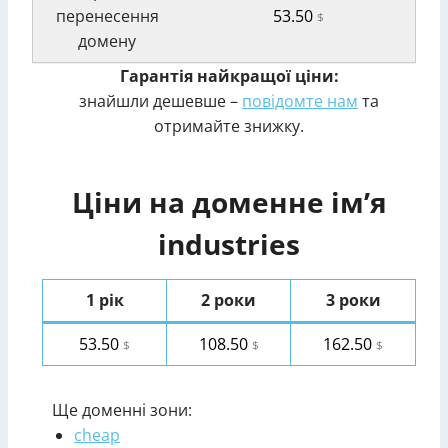
перенесення
53.50
$
домену
Гарантія найкращої ціни:
знайшли дешевше –
повідомте нам
та
отримайте знижку.
Ціни на доменне ім’я
industries
1 рік
2 роки
3 роки
53.50
108.50
162.50
$
$
$
Ще доменні зони:
cheap