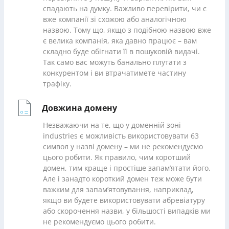
спадають на думку. Важливо перевірити, чи є
вже компанії зі схожою або аналогічною
назвою. Тому що, якщо з подібною назвою вже
є велика компанія, яка давно працює – вам
складно буде обігнати її в пошуковій видачі.
Так само вас можуть банально плутати з
конкурентом і ви втрачатимете частину
трафіку.
Довжина домену
Незважаючи на те, що у доменній зоні
industries є можливість використовувати 63
символ у назві домену – ми не рекомендуємо
цього робити. Як правило, чим коротший
домен, тим краще і простіше запам’ятати його.
Але і занадто короткий домен теж може бути
важким для запам’ятовування, наприклад,
якщо ви будете використовувати абревіатуру
або скорочення назви, у більшості випадків ми
не рекомендуємо цього робити.