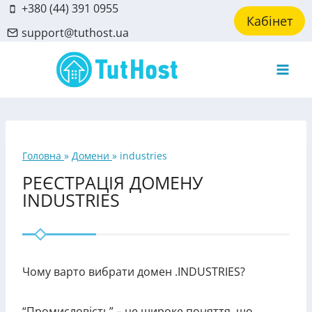
Skip
+380 (44) 391 0955
Кабінет
to
support@tuthost.ua
content
Головна
»
Домени
»
industries
РЕЄСТРАЦІЯ ДОМЕНУ
INDUSTRIES
Чому варто вибрати домен .INDUSTRIES?
“Промисловість” – це широке поняття, що