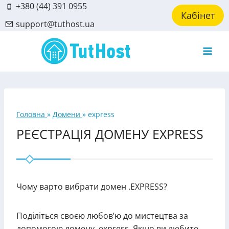
Skip
+380 (44) 391 0955
Кабінет
to
support@tuthost.ua
content
Головна
»
Домени
»
express
РЕЄСТРАЦІЯ ДОМЕНУ EXPRESS
Чому варто вибрати домен .EXPRESS?
Поділіться своєю любов’ю до мистецтва за
допомогою домену .express. Якщо ви любите