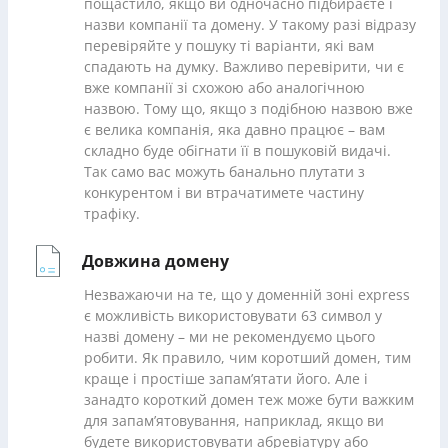
пощастило, якщо ви одночасно підбираєте і
назви компанії та домену. У такому разі відразу
перевіряйте у пошуку ті варіанти, які вам
спадають на думку. Важливо перевірити, чи є
вже компанії зі схожою або аналогічною
назвою. Тому що, якщо з подібною назвою вже
є велика компанія, яка давно працює – вам
складно буде обігнати її в пошуковій видачі.
Так само вас можуть банально плутати з
конкурентом і ви втрачатимете частину
трафіку.
Довжина домену
Незважаючи на те, що у доменній зоні express
є можливість використовувати 63 символ у
назві домену – ми не рекомендуємо цього
робити. Як правило, чим коротший домен, тим
краще і простіше запам’ятати його. Але і
занадто короткий домен теж може бути важким
для запам’ятовування, наприклад, якщо ви
будете використовувати абревіатуру або