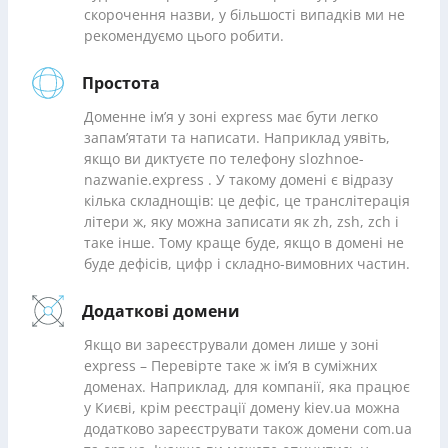
скорочення назви, у більшості випадків ми не
рекомендуємо цього робити.
Простота
Доменне ім’я у зоні express має бути легко
запам’ятати та написати. Наприклад уявіть,
якщо ви диктуєте по телефону slozhnoe-
nazwanie.express . У такому домені є відразу
кілька складнощів: це дефіс, це транслітерація
літери ж, яку можна записати як zh, zsh, zch і
таке інше. Тому краще буде, якщо в домені не
буде дефісів, цифр і складно-вимовних частин.
Додаткові домени
Якщо ви зареєстрували домен лише у зоні
express – Перевірте таке ж ім’я в суміжних
доменах. Наприклад, для компанії, яка працює
у Києві, крім реєстрації домену kiev.ua можна
додатково зареєструвати також домени com.ua