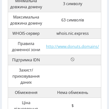
Мінімальна
3 символу
довжина домену
Максимальна
63 символів
довжина домену
WHOIS-сервер
whois.nic.express
Правила
http://www.donuts.domains/
доменної зони
Підтримка IDN
Захист/
приховування
даних
Обмеження
Нема обмежень
Ціна
$
відновлення