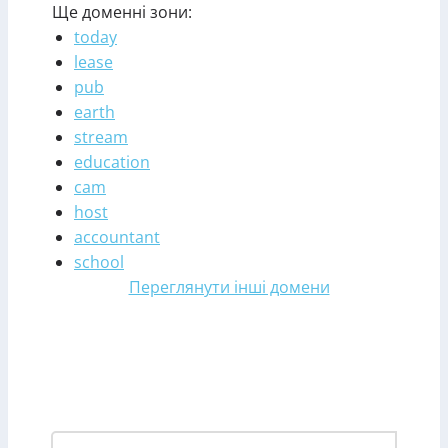
Ще доменні зони:
today
lease
pub
earth
stream
education
cam
host
accountant
school
Переглянути інші домени
Зареєструвати домен у
зоні express