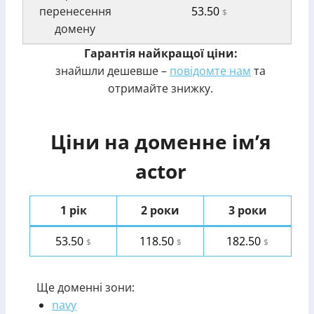
перенесення
53.50
$
домену
Гарантія найкращої ціни:
знайшли дешевше –
повідомте нам
та
отримайте знижку.
Ціни на доменне ім’я
actor
1 рік
2 роки
3 роки
53.50
118.50
182.50
$
$
$
Ще доменні зони:
navy