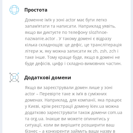
Простота
Доменне ім’я у зоні actor має бути легко
запам’ятати та написати. Наприклад уявіть,
якщо ви диктуєте по телефону slozhnoe-
nazwanie.actor . У такому домені є відразу
кілька складнощів: це дефіс, це транслітерація
літери ж, яку можна записати як zh, zsh, zch і
таке інше. Тому краще буде, якщо в домені не
буде дефісів, цифр і складно-вимовних частин.
Додаткові домени
Якщо ви зареєстрували домен лише у зоні
actor – Перевірте таке ж ім’я в суміжних
доменах. Наприклад, для компанії, яка працює
у Києві, крім реєстрації домену kiev.ua можна
додатково зареєструвати також домени com.ua
та org.ua. Інакше ви можете опинитись у
ситуації, коли ви вирішите розширити ваш
бізнес – а конкуренти займуть вашу назву в