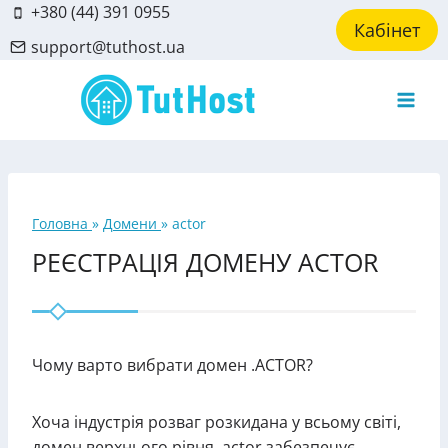
Skip
+380 (44) 391 0955
Кабінет
to
support@tuthost.ua
content
Головна
»
Домени
»
actor
РЕЄСТРАЦІЯ ДОМЕНУ ACTOR
Чому варто вибрати домен .ACTOR?
Хоча індустрія розваг розкидана у всьому світі,
домен верхнього рівня .actor забезпечує