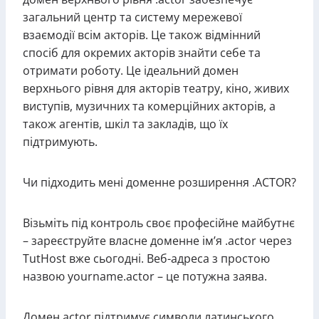
загальний центр та систему мережевої
взаємодії всім акторів. Це також відмінний
спосіб для окремих акторів знайти себе та
отримати роботу. Це ідеальний домен
верхнього рівня для акторів театру, кіно, живих
виступів, музичних та комерційних акторів, а
також агентів, шкіл та закладів, що їх
підтримують.
Чи підходить мені доменне розширення .ACTOR?
Візьміть під контроль своє професійне майбутнє
– зареєструйте власне доменне ім’я .actor через
TutHost вже сьогодні. Веб-адреса з простою
назвою yourname.actor – це потужна заява.
Домен actor підтримує символи латинського