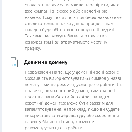
спадають на думку. Важливо перевірити, чи є
вже компанії зі схожою або аналогічною
назвою. Тому що, якщо з подібною назвою вже
є велика компанія, яка давно працює – вам
складно буде обігнати її в пошуковій видачі.
Так само вас можуть банально плутати з
конкурентом і ви втрачатимете частину
трафіку.
Довжина домену
Незважаючи на те, що у доменній зоні actor є
можливість використовувати 63 символ у назві
домену – ми не рекомендуємо цього робити. Як
правило, чим коротший домен, тим краще і
простіше запам’ятати його. Але і занадто
короткий домен теж може бути важким для
запам’ятовування, наприклад, якщо ви будете
використовувати абревіатуру або скорочення
назви, у більшості випадків ми не
рекомендуємо цього робити.