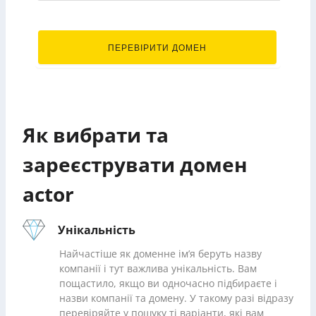
.actor
ПЕРЕВІРИТИ ДОМЕН
Як вибрати та
зареєструвати домен
actor
Унікальність
Найчастіше як доменне ім’я беруть назву
компанії і тут важлива унікальність. Вам
пощастило, якщо ви одночасно підбираєте і
назви компанії та домену. У такому разі відразу
перевіряйте у пошуку ті варіанти, які вам