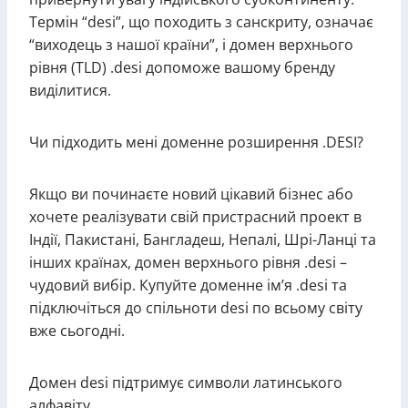
Термін “desi”, що походить з санскриту, означає
“виходець з нашої країни”, і домен верхнього
рівня (TLD) .desi допоможе вашому бренду
виділитися.
Чи підходить мені доменне розширення .DESI?
Якщо ви починаєте новий цікавий бізнес або
хочете реалізувати свій пристрасний проект в
Індії, Пакистані, Бангладеш, Непалі, Шрі-Ланці та
інших країнах, домен верхнього рівня .desi –
чудовий вибір. Купуйте доменне ім’я .desi та
підключіться до спільноти desi по всьому світу
вже сьогодні.
Домен desi підтримує символи латинського
алфавіту