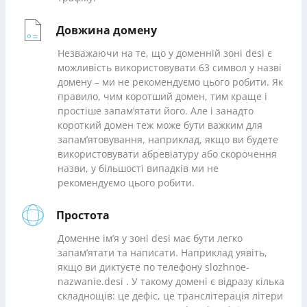
Довжина домену
Незважаючи на те, що у доменній зоні desi є
можливість використовувати 63 символ у назві
домену – ми не рекомендуємо цього робити. Як
правило, чим коротший домен, тим краще і
простіше запам’ятати його. Але і занадто
короткий домен теж може бути важким для
запам’ятовування, наприклад, якщо ви будете
використовувати абревіатуру або скорочення
назви, у більшості випадків ми не
рекомендуємо цього робити.
Простота
Доменне ім’я у зоні desi має бути легко
запам’ятати та написати. Наприклад уявіть,
якщо ви диктуєте по телефону slozhnoe-
nazwanie.desi . У такому домені є відразу кілька
складнощів: це дефіс, це транслітерація літери