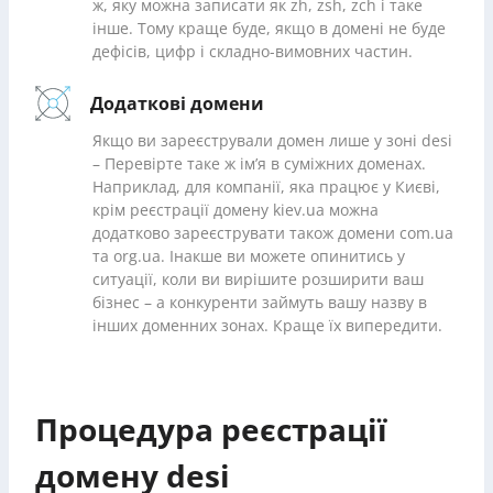
ж, яку можна записати як zh, zsh, zch і таке
інше. Тому краще буде, якщо в домені не буде
дефісів, цифр і складно-вимовних частин.
Додаткові домени
Якщо ви зареєстрували домен лише у зоні desi
– Перевірте таке ж ім’я в суміжних доменах.
Наприклад, для компанії, яка працює у Києві,
крім реєстрації домену kiev.ua можна
додатково зареєструвати також домени com.ua
та org.ua. Інакше ви можете опинитись у
ситуації, коли ви вирішите розширити ваш
бізнес – а конкуренти займуть вашу назву в
інших доменних зонах. Краще їх випередити.
Процедура реєстрації
домену desi