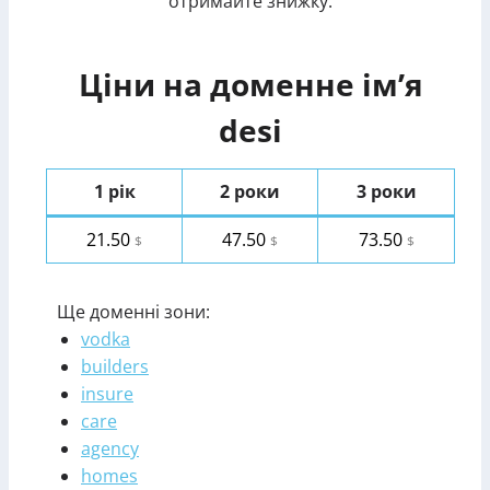
отримайте знижку.
Ціни на доменне ім’я
desi
1 рік
2 роки
3 роки
21.50
47.50
73.50
$
$
$
Ще доменні зони:
vodka
builders
insure
care
agency
homes