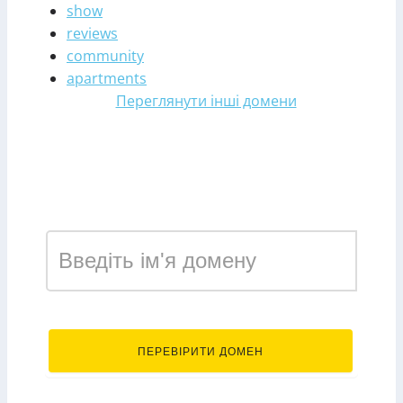
show
reviews
community
apartments
Переглянути інші домени
Зареєструвати домен у
зоні desi
.desi
ПЕРЕВІРИТИ ДОМЕН