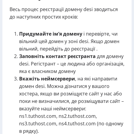
Весь процес реєстрації домену desi зводиться
до наступних простих кроків:
Придумайте ім’я домену
і перевірте, чи
вільний цей домен у зоні desi. Якщо домен
вільний, перейдіть до реєстрації .
Заповніть контакт реєстранта
для домену
desi. Регістрант – це людина або організація,
яка є власником домену
Вкажіть неймсервери
, на які направити
домен desi. Можна дізнатися у вашого
хостера, якщо ви розміщуєте сайт у нас або
поки не визначилися, де розміщувати сайт –
вказуйте наші неймсервери:
ns1.tuthost.com, ns2.tuthost.com,
ns3.tuthost.com, ns4.tuthost.com (по одному
в рядку).