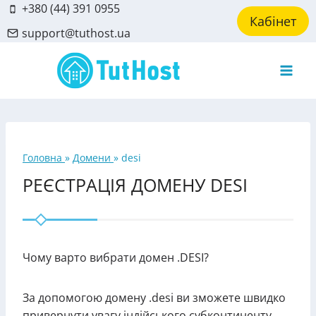
Skip
+380 (44) 391 0955
Кабінет
to
support@tuthost.ua
content
Головна
»
Домени
»
desi
РЕЄСТРАЦІЯ ДОМЕНУ DESI
Чому варто вибрати домен .DESI?
За допомогою домену .desi ви зможете швидко
привернути увагу індійського субконтиненту.