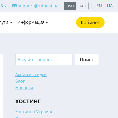
55
support@tuthost.ua
EN
UA
USD
UAH
луги
Информация
Кабинет
Search
Поиск
Акции и скидки
Блог
Новости
ХОСТИНГ
Хостинг в Украине