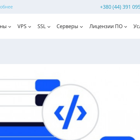
+380 (44) 391 09
обнее
ны
VPS
SSL
Серверы
Лицензии ПО
Ус