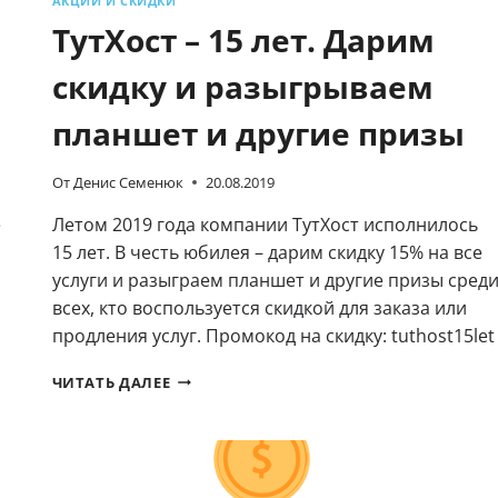
АКЦИИ И СКИДКИ
ТутХост – 15 лет. Дарим
скидку и разыгрываем
планшет и другие призы
От
Денис Семенюк
20.08.2019
е
Летом 2019 года компании ТутХост исполнилось
15 лет. В честь юбилея – дарим скидку 15% на все
услуги и разыграем планшет и другие призы сред
всех, кто воспользуется скидкой для заказа или
продления услуг. Промокод на скидку: tuthost15let
ТУТХОСТ
ЧИТАТЬ ДАЛЕЕ
–
15
ЛЕТ.
ДАРИМ
СКИДКУ