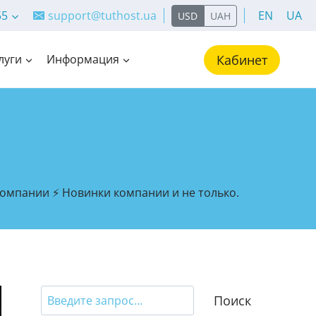
55
support@tuthost.ua
EN
UA
USD
UAH
луги
Информация
Кабинет
 компании ⚡ Новинки компании и не только.
Search
Поиск