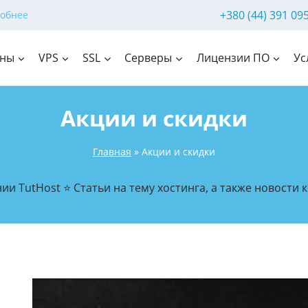
+380 (44) 391 09
обнее
ны
VPS
SSL
Серверы
Лицензии ПО
Ус
Акции и скидки
Главная
»
Акции и скидки
и TutHost ⭐ Статьи на тему хостинга, а также новости