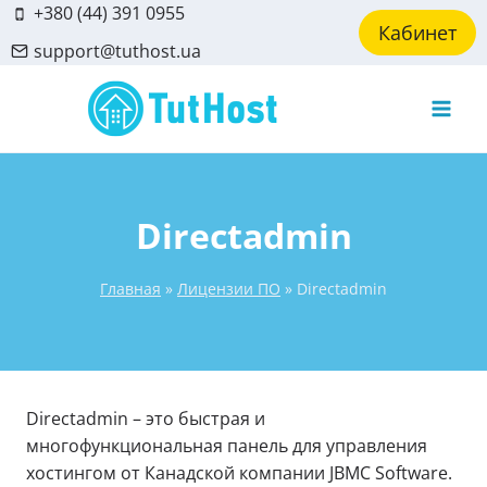
Skip
+380 (44) 391 0955
Кабинет
to
support@tuthost.ua
content
Directadmin
Главная
»
Лицензии ПО
»
Directadmin
Directadmin – это быстрая и
многофункциональная панель для управления
хостингом от Канадской компании JBMC Software.