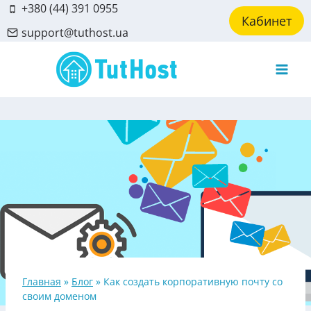
Skip
+380 (44) 391 0955
Кабинет
to
support@tuthost.ua
content
Главная
»
Блог
»
Как создать корпоративную почту со
своим доменом