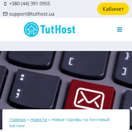
Skip
+380 (44) 391 0955
Кабинет
to
support@tuthost.ua
content
Главная
»
Новости
»
Новые тарифы на почтовый
хостинг