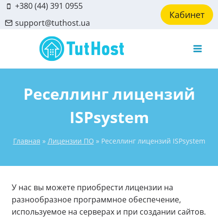
Skip
+380 (44) 391 0955
Кабинет
to
support@tuthost.ua
content
Реселлинг лицензий
ISPsystem
Главная
»
Лицензии ПО
»
Реселлинг лицензий ISPsystem
У нас вы можете приобрести лицензии на
разнообразное программное обеспечение,
используемое на серверах и при создании сайтов.